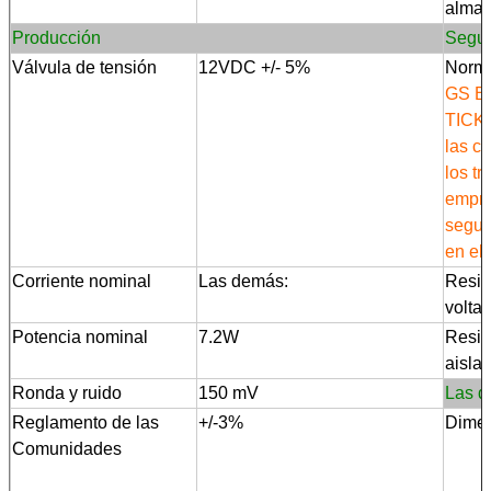
alma
Producción
Segur
Válvula de tensión
12VDC +/- 5%
Norma
GS B
TICK 
las c
los tr
empre
segur
en el 
Corriente nominal
Las demás:
Resis
voltaj
Potencia nominal
7.2W
Resis
aisla
Ronda y ruido
150 mV
Las 
Reglamento de las
+/-3%
Dime
Comunidades