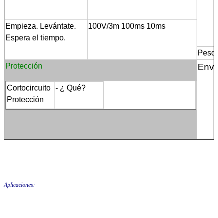
Empieza. Levántate.
100V/3m 100ms 10ms
Espera el tiempo.
Peso
Protección
Env
Cortocircuito
- ¿ Qué?
Protección
Aplicaciones: