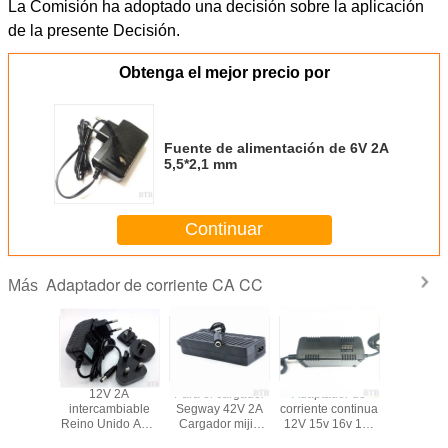
La Comisión ha adoptado una decisión sobre la aplicación
de la presente Decisión.
Obtenga el mejor precio por
Fuente de alimentación de 6V 2A
5,5*2,1 mm
Continuar
Adaptador de corriente CA CC
Más
6V 3.4V
12V 2A
Para el cargador
Adaptador de
45W 60W
5A 0.6A
intercambiable
Segway 42V 2A
corriente continua
cargador d
argador
Reino Unido AUS
Cargador mijia
12V 15v 16v 18v
T para m
quina de
EE.UU. UE
m365 cargador de
20v 24v 30v de
pro adap