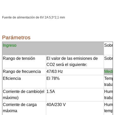
Fuente de alimentación de 6V 2A 5,5*2,1 mm
Parámetros
Ingreso
Sobre
Rango de tensión
El valor de las emisiones de
Sobre
CO2 será el siguiente:
Rango de frecuencia
47/63 Hz
Medio
Eficiencia
El 78%
Tempe
trabaj
Corriente de cambio
(
el
1.5A
Hume
máximo
)
trabaj
Corriente de carga
40A
/230 V
Humed
máxima
tempe