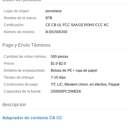
Lugar de origen:
porcelana
Nombre de la marca:
BTB
Certificación:
CE CB UL FCC SAA GS ROHS CCC KC
Número de modelo:
B-001500200
Pago y Envío Términos
Cantidad de orden mínima:
500 piezas
Precio:
$1.0-$2.0
Detalles de empaquetado:
Bolsas de PE + caja de papel
Tiempo de entrega:
7-10 días
Condiciones de pago:
T/T, L/C, Western Union, en efectivo, Paypal
Capacidad de la fuente:
200000PCS/WEEK
descripción
Adaptador de corriente CA CC