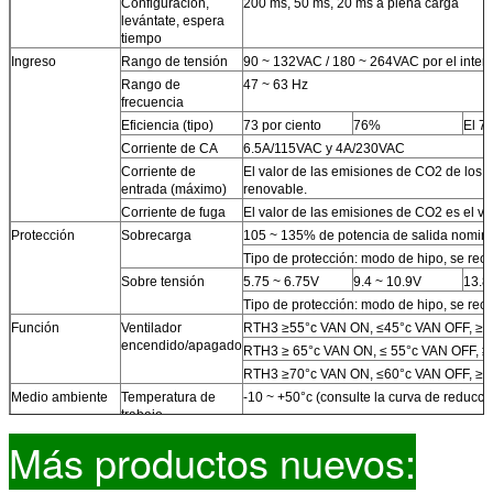
Configuración,
200 ms, 50 ms, 20 ms a plena carga
levántate, espera
tiempo
Ingreso
Rango de tensión
90 ~ 132VAC / 180 ~ 264VAC por el inter
Rango de
47 ~ 63 Hz
frecuencia
Eficiencia (tipo)
73 por ciento
76%
El 7
Corriente de CA
6.5A/115VAC y 4A/230VAC
Corriente de
El valor de las emisiones de CO2 de los 
entrada (máximo)
renovable.
Corriente de fuga
El valor de las emisiones de CO2 es el v
Protección
Sobrecarga
105 ~ 135% de potencia de salida nomin
Tipo de protección: modo de hipo, se rec
Sobre tensión
5.75 ~ 6.75V
9.4 ~ 10.9V
13.8
Tipo de protección: modo de hipo, se rec
Función
Ventilador
RTH3 ≥55°c VAN ON, ≤45°c VAN OFF, ≥80°
encendido/apagado
RTH3 ≥ 65°c VAN ON, ≤ 55°c VAN OFF, ≥ 
RTH3 ≥70°c VAN ON, ≤60°c VAN OFF, ≥85
Medio ambiente
Temperatura de
-10 ~ +50°c (consulte la curva de reducci
trabajo
Humedad de
20~90% RH No condensante
Más productos nuevos:
trabajo
Temperatura de
-20 ~ + 85 °C, 10 ~ 95% de HRA