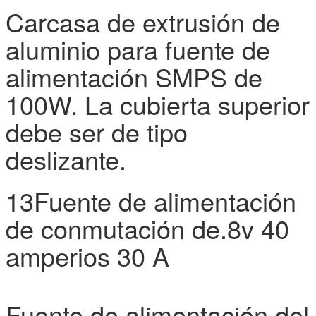
almacenamiento y
Carcasa de extrusión de
humedad
Coeficiente de
± 0,03%/°C (0 a 50°C)
aluminio para fuente de
temperatura
Vibración
10 ~ 500 Hz, 2G 10 min./1 ciclo, 60 min. ca
alimentación SMPS de
Seguridad y EMC
Resiste el voltaje
En el caso de las empresas de servicio
Resistencia al
El valor de las emisiones de CO2 emitidas
100W. La cubierta superior
aislamiento
conductores eléctricos.
Las demás
El número de
234.3K horas min. MIL-HDBK-217F (25 °
debe ser de tipo
unidades
Dimensión
El valor de las emisiones de gases de efe
deslizante.
Envasado
1.07Kg; 12pcs/13.5Kg/0.92CUFT
Nota
1Todos los parámetros NO mencionados se miden a 230 VAC d
ancho de banda mediante el uso de un 12 "torcido par de alamb
13Fuente de alimentación
la regulación de la línea y la regulación de la carga.
de conmutación de.8v 40
amperios 30 A
Fuente de alimentación del