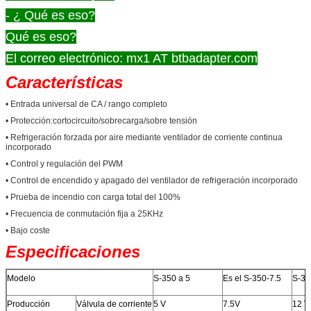
- ¿ Qué es eso?
Qué es eso?
El correo electrónico: mx1 AT btbadapter.com
Características
• Entrada universal de CA / rango completo
• Protección:cortocircuito/sobrecarga/sobre tensión
• Refrigeración forzada por aire mediante ventilador de corriente continua
incorporado
• Control y regulación del PWM
• Control de encendido y apagado del ventilador de refrigeración incorporado
• Prueba de incendio con carga total del 100%
• Frecuencia de conmutación fija a 25KHz
• Bajo coste
Especificaciones
Modelo
S-350 a 5
Es el S-350-7.5
S-35
Producción
Válvula de corriente
5 V
7.5V
12 V