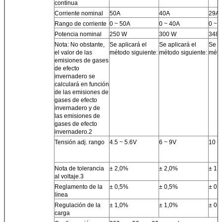
continua
Corriente nominal
50A
40A
29A
Rango de corriente
0 ~ 50A
0 ~ 40A
0 ~ 
Potencia nominal
250 W
300 W
348
Nota: No obstante,
Se aplicará el
Se aplicará el
Se ap
el valor de las
método siguiente:
método siguiente:
méto
emisiones de gases
de efecto
invernadero se
calculará en función
de las emisiones de
gases de efecto
invernadero y de
las emisiones de
gases de efecto
invernadero.2
Tensión adj. rango
4.5 ~ 5.6V
6 ~ 9V
10 ~
Nota de tolerancia
± 2,0%
± 2,0%
± 1,
al voltaje.3
Reglamento de la
± 0,5%
± 0,5%
± 0,
línea
Regulación de la
± 1,0%
± 1,0%
± 0,
carga