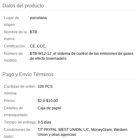
Datos del producto
Lugar de
porcelana
origen:
Nombre de la
BTB
marca:
Certificación:
CE ,CCC,
Número de
BTB-W12-12: el sistema de control de las emisiones de gases
de efecto invernadero
modelo:
Pago y Envío Términos
Cantidad de orden
100 PCS
mínima:
Precio:
$2.0-$10.00
Detalles de
Caja de papel
empaquetado:
Tiempo de entrega:
3-5 días
Condiciones de
T/T PAYPAL WEST UNION, L/C, MoneyGram, Western
Union y otras agencias
pago: