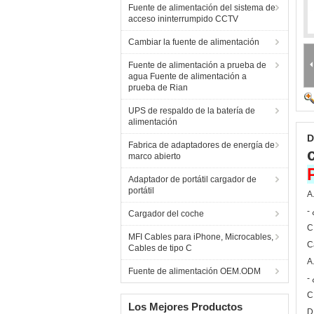
Fuente de alimentación del sistema de
acceso ininterrumpido CCTV
Cambiar la fuente de alimentación
Fuente de alimentación a prueba de
agua Fuente de alimentación a
prueba de Rian
UPS de respaldo de la batería de
alimentación
D
Fabrica de adaptadores de energía de
marco abierto
Adaptador de portátil cargador de
portátil
A
-
Cargador del coche
C
MFI Cables para iPhone, Microcables,
C
Cables de tipo C
A
Fuente de alimentación OEM.ODM
-
C
Los Mejores Productos
D