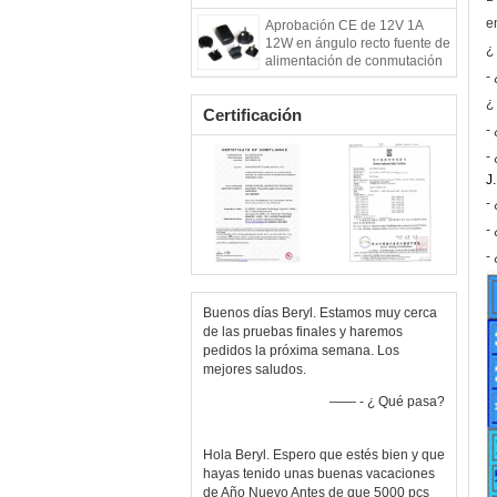
e
Aprobación CE de 12V 1A
12W en ángulo recto fuente de
¿
alimentación de conmutación
-
en punta de corriente
continua/adaptador de
¿
Certificación
corriente continua
-
ac/adaptador de alimentación
intercambiable de enchufe
-
J
-
-
-
Buenos días Beryl. Estamos muy cerca
de las pruebas finales y haremos
pedidos la próxima semana. Los
mejores saludos.
—— - ¿ Qué pasa?
Hola Beryl. Espero que estés bien y que
hayas tenido unas buenas vacaciones
de Año Nuevo Antes de que 5000 pcs