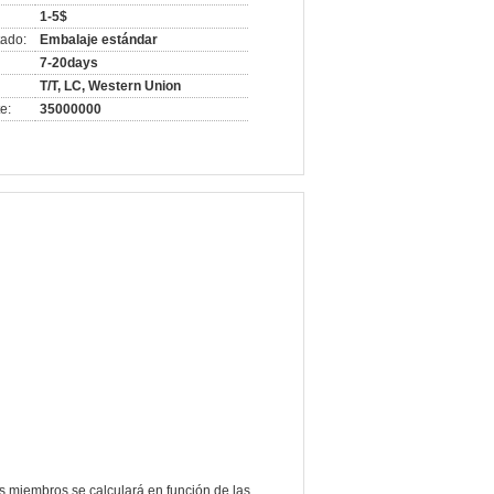
1-5$
ado:
Embalaje estándar
7-20days
T/T, LC, Western Union
e:
35000000
os miembros se calculará en función de las