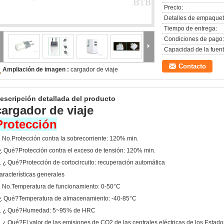
Precio:
Detalles de empaquet
Tiempo de entrega:
Condiciones de pago:
Capacidad de la fuent
Contacto
Ampliación de imagen :
cargador de viaje
escripción detallada del producto
cargador de viaje
Protección
. No.
Protección contra la sobrecorriente: 120% min.
 ¿ Qué?
Protección contra el exceso de tensión: 120% min.
. ¿ Qué?
Protección de cortocircuito: recuperación automática
aracterísticas generales
. No.
Temperatura de funcionamiento: 0-50°C
 ¿ Qué?
Temperatura de almacenamiento: -40-85°C
. ¿ Qué?
Humedad: 5~95% de HRC
. ¿ Qué?
El valor de las emisiones de CO2 de las centrales eléctricas de los Estad