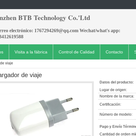
nzhen BTB Technology Co.'Ltd
orreo electrónico: 1767294269@qq.com Wechat/what's app:
3412619588
os
Visita a la fábrica
Control de Calidad
Contacto
de viaje
argador de viaje
Datos del producto:
Lugar de origen:
Nombre de la marca:
Certificación:
Número de modelo:
Pago y Envío Términ
Cantidad de orden mí