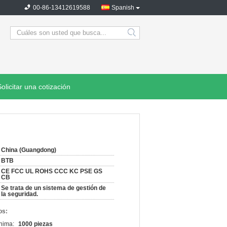
00-86-13412619588
Spanish
search
Solicitar una cotización
China (Guangdong)
BTB
CE FCC UL ROHS CCC KC PSE GS
CB
Se trata de un sistema de gestión de
la seguridad.
os:
nima:
1000 piezas