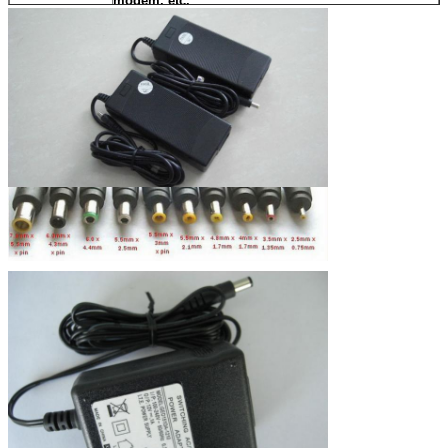
módem, etc.
Embalaje A
Cuota: 100 PCS/CTN
MEA: L46.5*W34*H14.5cm
Material de embalaje: Bolsa de PE+caja
blanca+catálogo
Embalaje B
Cuota: 100 PCS/CTN
MEA: L47cm*W38cm*H25cm
Material de embalaje: Bolsa de PE+segmento de
papel+cartón
Embalaje c
Cuota: 100 PCS/CTN
MEA: L43.5cm*W35.6cm*H27cm
Material de embalaje:Blister + cartón