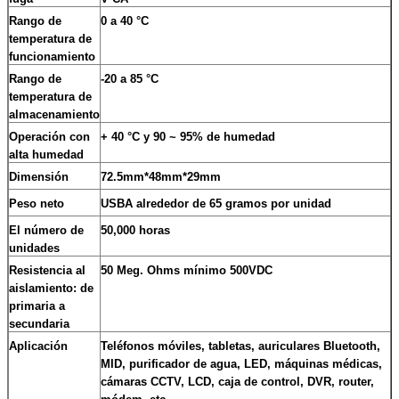
Rango de
0 a 40 °C
temperatura de
funcionamiento
Rango de
-20 a 85 °C
temperatura de
almacenamiento
Operación con
+ 40 °C y 90 ~ 95% de humedad
alta humedad
Dimensión
72.5mm*48mm*29mm
Peso neto
USBA alrededor de 65 gramos por unidad
El número de
50,000 horas
unidades
Resistencia al
50 Meg. Ohms mínimo 500VDC
aislamiento: de
primaria a
secundaria
Aplicación
Teléfonos móviles, tabletas, auriculares Bluetooth,
MID, purificador de agua, LED, máquinas médicas,
cámaras CCTV, LCD, caja de control, DVR, router,