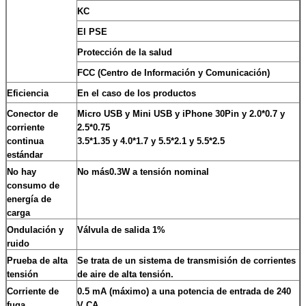
KC
El PSE
Protección de la salud
FCC (Centro de Información y Comunicación)
Eficiencia
En el caso de los productos
Conector de
Micro USB y Mini USB y iPhone 30Pin y 2.0*0.7 y
corriente
2.5*0.75
continua
3.5*1.35 y 4.0*1.7 y 5.5*2.1 y 5.5*2.5
estándar
No hay
No más
0.3W a tensión nominal
consumo de
energía de
carga
Ondulación y
Válvula de salida 1%
ruido
Prueba de alta
Se trata de un sistema de transmisión de corrientes
tensión
de aire de alta tensión.
Corriente de
0.5 mA (máximo) a una potencia de entrada de 240
fuga
V CA