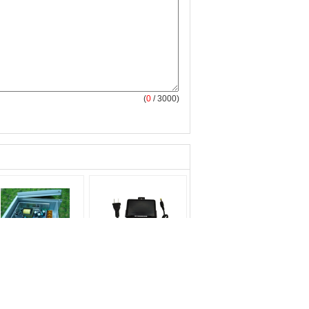
(
0
/ 3000)
ente de alimentación
Adaptador de
 la cámara de CCTV
alimentación de
v 1a 2a AC/DC a
conmutación 12V 2A,
ueba de lluvia
piezas de entrada de
gran voltaje