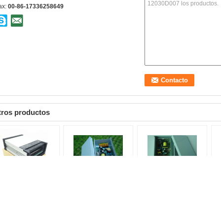
ax:
00-86-17336258649
tros productos
rectores de luz LED
Casilla de aluminio 12V
Fuente de alimentación
Fu
V 400W 33A Fuente
1A 2a Fuente de
de CCTV a prueba de
de
 alimentación a
alimentación a prueba
agua 12V2A 1A 3A 5A
12
ueba de lluvia Fuente
de lluvia para cámara
certificado CE
pr
 alimentación
de CCTV muestra