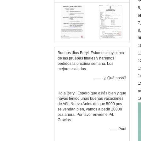
4
5
6
7
8
9
1
Buenos días Beryl. Estamos muy cerca
1
de las pruebas finales y haremos
1
pedidos la próxima semana. Los
1
mejores saludos.
1
—— - ¿ Qué pasa?
1
r
Hola Beryl. Espero que estés bien y que
hayas tenido unas buenas vacaciones
1
de Año Nuevo Antes de que 5000 pcs
se vendan bien, vamos a pedir 20000
pcs ahora. Por favor envíeme P/I.
Gracias.
—— Paul