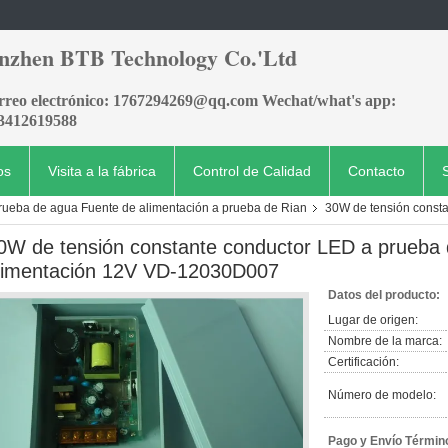
nzhen BTB Technology Co.'Ltd
orreo electrónico: 1767294269@qq.com Wechat/what's app:
3412619588
os
Visita a la fábrica
Control de Calidad
Contacto
prueba de agua Fuente de alimentación a prueba de Rian
30W de tensión consta
0W de tensión constante conductor LED a prueba 
limentación 12V VD-12030D007
Datos del producto:
Lugar de origen:
Nombre de la marca:
Certificación:
Número de modelo:
Pago y Envío Términ