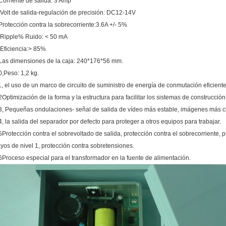
Corriente de salida: 3 Amp
,Volt de salida-regulación de precisión: DC12-14V
Protección contra la sobrecorriente:3.6A +/- 5%
,Ripple% Ruido: < 50 mA
,Eficiencia:> 85%
Las dimensiones de la caja: 240*176*56 mm.
0,Peso: 1,2 kg.
1, el uso de un marco de circuito de suministro de energía de conmutación eficient
2Optimización de la forma y la estructura para facilitar los sistemas de construcción
3, Pequeñas ondulaciones- señal de salida de vídeo más estable, imágenes más c
4, la salida del separador por defecto para proteger a otros equipos para trabajar.
5Protección contra el sobrevoltado de salida, protección contra el sobrecorriente, pr
ayos de nivel 1, protección contra sobretensiones.
6Proceso especial para el transformador en la fuente de alimentación.