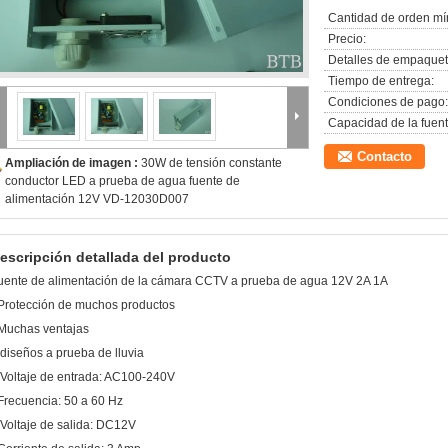
Cantidad de orden mí
Precio:
Detalles de empaquet
Tiempo de entrega:
Condiciones de pago:
Capacidad de la fuent
Contacto
Ampliación de imagen :
30W de tensión constante
conductor LED a prueba de agua fuente de
alimentación 12V VD-12030D007
escripción detallada del producto
uente de alimentación de la cámara CCTV a prueba de agua 12V 2A 1A
Protección de muchos productos
Muchas ventajas
,diseños a prueba de lluvia
,Voltaje de entrada: AC100-240V
Frecuencia: 50 a 60 Hz
,Voltaje de salida: DC12V