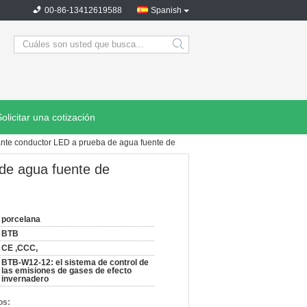
00-86-13412619588
Spanish
search
Solicitar una cotización
nte conductor LED a prueba de agua fuente de
de agua fuente de
porcelana
BTB
CE ,CCC,
BTB-W12-12: el sistema de control de
las emisiones de gases de efecto
invernadero
os: