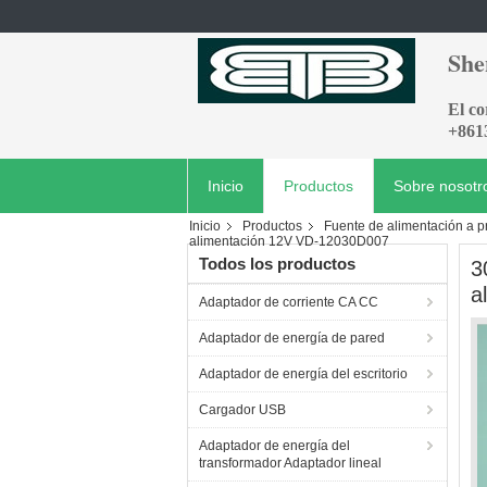
She
El c
+861
Inicio
Productos
Sobre nosotr
Inicio
Productos
Fuente de alimentación a 
alimentación 12V VD-12030D007
Todos los productos
3
a
Adaptador de corriente CA CC
Adaptador de energía de pared
Adaptador de energía del escritorio
Cargador USB
Adaptador de energía del
transformador Adaptador lineal