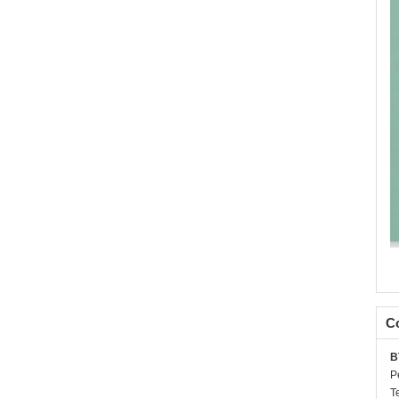
C
B
P
T