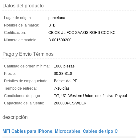
Datos del producto
Lugar de origen:
porcelana
Nombre de la marca:
BTB
Certificación:
CE CB UL FCC SAA GS ROHS CCC KC
Número de modelo:
B-001500200
Pago y Envío Términos
Cantidad de orden mínima:
1000 piezas
Precio:
$0.38-$1.0
Detalles de empaquetado:
Bolsos del PE
Tiempo de entrega:
7-10 días
Condiciones de pago:
T/T, L/C, Western Union, en efectivo, Paypal
Capacidad de la fuente:
200000PCS/WEEK
descripción
MFI Cables para iPhone, Microcables, Cables de tipo C