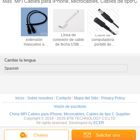
MFI Cables para iPhone, Microcables, Cables de tipo C
Más
tificado
Cables de
Línea de
Cable de
MFI Iphon
B Cable
extensión
conexión de cable
computadora
Cable
tador de
masculino a
de fecha USB a
portátil de
alimentac
yo
femenino de
tipo C
corriente continua
Conector
/7plus,
5,5*2,1*10 mm
12V Cordo de
Cable MF
6plug,iPad
adaptador de
MFI Cable
Cambie la lengua
Air2,iPad
alimentación de
certifi
iPod para
corriente continua
Spanish
con 5.5 * 2.5MM
Flat Black Red
Wire
Inicio
|
Sobre nosotros
|
Contacto
|
Mapa del Sitio
|
Privacy Policy
Visión de escritorio
China MFI Cables para iPhone, Microcables, Cables de tipo C Supplier.
Copyright © 2016 - 2026 BTB TECHNOLOGY CO.LTD.
All rights reserved. Developed by
ECER
Chatea
Solicitar una