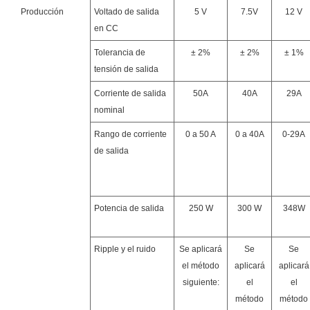
Producción
Voltado de salida
5 V
7.5V
12 V
en CC
Tolerancia de
± 2%
± 2%
± 1%
tensión de salida
Corriente de salida
50A
40A
29A
nominal
Rango de corriente
0 a 50 A
0 a 40A
0-29A
de salida
Potencia de salida
250 W
300 W
348W
Ripple y el ruido
Se aplicará
Se
Se
el método
aplicará
aplicará
siguiente:
el
el
método
método