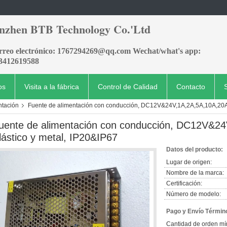
nzhen BTB Technology Co.'Ltd
orreo electrónico: 1767294269@qq.com Wechat/what's app:
3412619588
os
Visita a la fábrica
Control de Calidad
Contacto
ntación
Fuente de alimentación con conducción, DC12V&24V,1A,2A,5A,10A,20A. 
uente de alimentación con conducción, DC12V&24
lástico y metal, IP20&IP67
Datos del producto:
Lugar de origen:
Nombre de la marca:
Certificación:
Número de modelo:
Pago y Envío Términ
Cantidad de orden mí