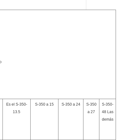
o
Es el S-350-
S-350 a 15
S-350 a 24
S-350
S-350-
13.5
a 27
48 Las
demás