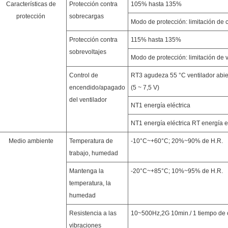
Características de
Protección contra
105% hasta 135%
protección
sobrecargas
Modo de protección: limitación de 
Protección contra
115% hasta 135%
sobrevoltajes
Modo de protección: limitación de 
Control de
RT3 agudeza 55 °C ventilador abier
encendido/apagado
(5 ~ 7,5 V)
del ventilador
NT1 energía eléctrica
NT1 energía eléctrica RT energía e
Medio ambiente
Temperatura de
-10°C~+60°C; 20%~90% de H.R.
trabajo, humedad
Mantenga la
-20°C~+85°C; 10%~95% de H.R.
temperatura, la
humedad
Resistencia a las
10~500Hz,2G 10min./ 1 tiempo de ci
vibraciones