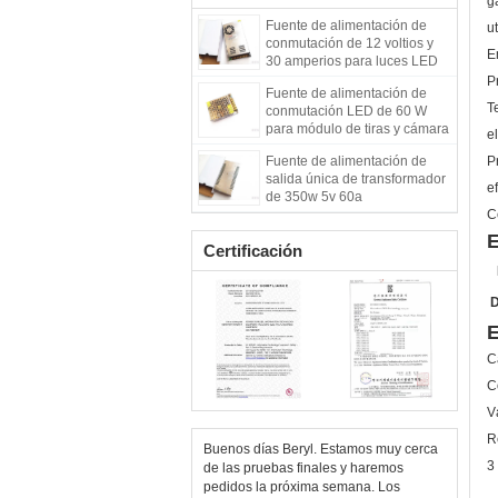
g
Fuente de alimentación de
ut
conmutación de 12 voltios y
E
30 amperios para luces LED
P
Fuente de alimentación de
T
conmutación LED de 60 W
para módulo de tiras y cámara
el
de circuito cerrado
Fuente de alimentación de
P
salida única de transformador
ef
de 350w 5v 60a
C
E
Certificación
D
E
C
C
V
R
Buenos días Beryl. Estamos muy cerca
3
de las pruebas finales y haremos
pedidos la próxima semana. Los