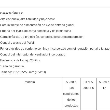
Características:
Alta eficiencia, alta fiabilidad y bajo coste
Para la fuente de alimentación de CA de entrada global
Prueba del 100% de carga completa y de la máquina
Características de protección: cortocircuito/sobrecarga/presión
Control y ajuste del PWM
Fener eléctrico de corriente continua incorporado con refrigeración por aire forzad
Control del interruptor del ventilador incorporado
Frecuencia de trabajo 25 KHz
1 año de garantía
Tamaño
: 215*115*50 mm (L*W*H)
modelo
S-250-5
Es el S-
S-350 a
Las
300-7.5
12
condiciones
de los
productos