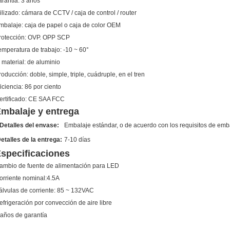
arantía:
3 años
ilizado:
cámara de CCTV / caja de control / router
mbalaje:
caja de papel o caja de color OEM
rotección:
OVP. OPP SCP
emperatura de trabajo:
-10 ~ 60°
 material:
de aluminio
roducción:
doble, simple, triple, cuádruple, en el tren
iciencia:
86 por ciento
ertificado:
CE SAA FCC
mbalaje y entrega
Detalles del envase:
Embalaje estándar, o de acuerdo con los requisitos de emba
etalles de la entrega:
7-10 días
specificaciones
ambio de fuente de alimentación para LED
orriente nominal:4.5A
álvulas de corriente: 85 ~ 132VAC
efrigeración por convección de aire libre
 años de garantía