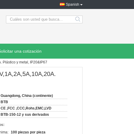
Spanish
search
Solicitar una cotización
Plástico y metal, IP20&IP67
V,1A,2A,5A,10A,20A.
Guangdong, China (continente)
BTB
CE ,FCC ,CCC,Rohs,EMC,LVD
BTB-150-12 y sus derivados
os:
nima:
100 piezas por pieza