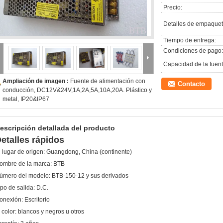
Precio:
Detalles de empaquet
Tiempo de entrega:
Condiciones de pago:
Capacidad de la fuent
Ampliación de imagen :
Fuente de alimentación con
Contacto
conducción, DC12V&24V,1A,2A,5A,10A,20A. Plástico y
metal, IP20&IP67
escripción detallada del producto
etalles rápidos
l lugar de origen:
Guangdong, China (continente)
ombre de la marca:
BTB
úmero del modelo:
BTB-150-12 y sus derivados
ipo de salida:
D.C.
onexión:
Escritorio
 color:
blancos y negros u otros