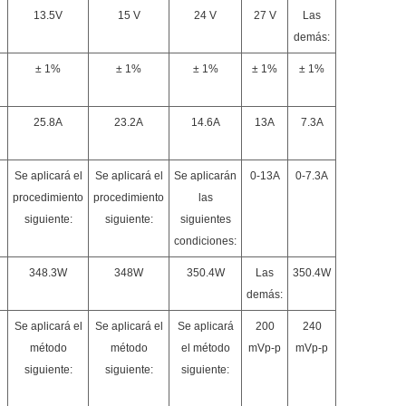
13.5V
15 V
24 V
27 V
Las
demás:
± 1%
± 1%
± 1%
± 1%
± 1%
25.8A
23.2A
14.6A
13A
7.3A
Se aplicará el
Se aplicará el
Se aplicarán
0-13A
0-7.3A
procedimiento
procedimiento
las
siguiente:
siguiente:
siguientes
condiciones:
348.3W
348W
350.4W
Las
350.4W
demás:
Se aplicará el
Se aplicará el
Se aplicará
200
240
método
método
el método
mVp-p
mVp-p
siguiente:
siguiente:
siguiente: