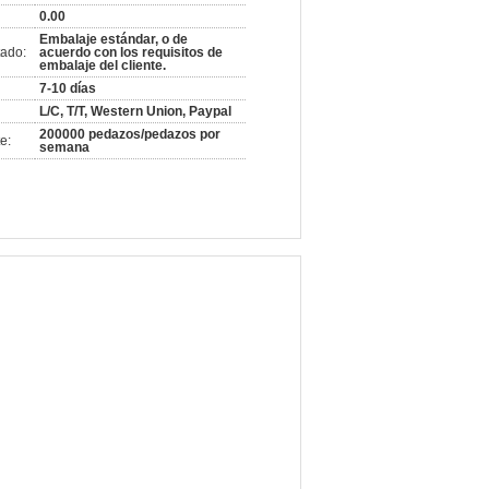
0.00
Embalaje estándar, o de
ado:
acuerdo con los requisitos de
embalaje del cliente.
7-10 días
L/C, T/T, Western Union, Paypal
200000 pedazos/pedazos por
e:
semana