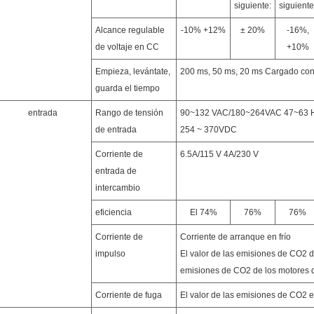
siguiente:
siguiente
Alcance regulable
-10% +12%
± 20%
-16%,
de voltaje en CC
+10%
Empieza, levántate,
200 ms, 50 ms, 20 ms Cargado co
guarda el tiempo
entrada
Rango de tensión
90~132 VAC/180~264VAC 47~63 Hz;L
de entrada
254 ~ 370VDC
Corriente de
6.5A/115 V 4A/230 V
entrada de
intercambio
eficiencia
El 74%
76%
76%
Corriente de
Corriente de arranque en frío
impulso
El valor de las emisiones de CO2 d
emisiones de CO2 de los motores 
Corriente de fuga
El valor de las emisiones de CO2 es