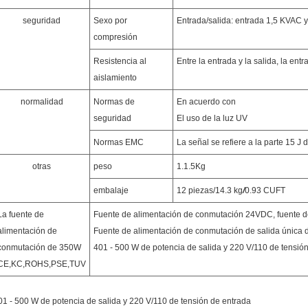
seguridad
Sexo por
Entrada/salida: entrada 1,5 KVAC y 
compresión
Resistencia al
Entre la entrada y la salida, la ent
aislamiento
normalidad
Normas de
En acuerdo con
seguridad
El uso de la luz UV
Normas EMC
La señal se refiere a la parte 15 
otras
peso
1.1.5Kg
embalaje
12 piezas/14.3 kg
/
0.93 CUFT
La fuente de
Fuente de alimentación de conmutación 24VDC, fuente de
alimentación de
Fuente de alimentación de conmutación de salida única
conmutación de 350W
401 - 500 W de potencia de salida y 220 V/110 de tensió
CE,KC,ROHS,PSE,TUV
01 - 500 W de potencia de salida y 220 V/110 de tensión de entrada