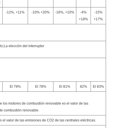
:
-12%, +11%
-10% +20%
-16%, +10%
-4%
-15%
+18%
+17%
n
a elección del interruptor
El 79%
El 78%
El 81%
82%
El 83%
e los motores de combustión renovable es el valor de las
de combustión renovable.
 el valor de las emisiones de CO2 de las centrales eléctricas.