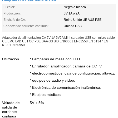
El color:
Negro o blanco
Producción:
5V 1A o 2A
Enchufe de CA:
Reino Unido UE AUS PSE
Conector de corriente continua:
Unidad USB
Adaptador de alimentación CA 5V 1A 5V2A Mini cargador USB con micro cable
CE EMC LVD UL FCC PSE SAA GS BIS EN60601 EN61558 EN 61347 EN
6100 EN 60950
Utilización
* Lámparas de mesa con LED.
* Enrutador, amplificador, cámara de CCTV,
* electrodomésticos, caja de configuración, altavoz,
* equipos de audio y vídeo,
* Electrónica de comunicación inalámbrica.
* Equipos médicos
Voltado de
5V ± 5%
salida de
corriente
continua