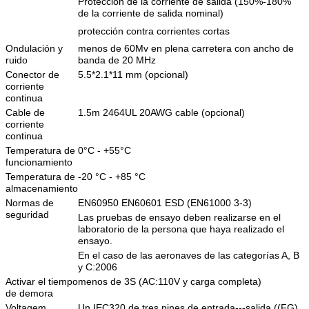
Protección de la corriente de salida (150%-180%
de la corriente de salida nominal)
protección contra corrientes cortas
Ondulación y
menos de 60Mv en plena carretera con ancho de
ruido
banda de 20 MHz
Conector de
5.5*2.1*11 mm (opcional)
corriente
continua
Cable de
1.5m 2464UL 20AWG cable (opcional)
corriente
continua
Temperatura de
0°C - +55°C
funcionamiento
Temperatura de
-20 °C - +85 °C
almacenamiento
Normas de
EN60950 EN60601 ESD (EN61000 3-3)
seguridad
Las pruebas de ensayo deben realizarse en el
laboratorio de la persona que haya realizado el
ensayo.
En el caso de las aeronaves de las categorías A, B
y C:2006
Activar el tiempo
menos de 3S (AC:110V y carga completa)
de demora
Voltagem
Un IEC320 de tres pines de entrada---salida ((FG)