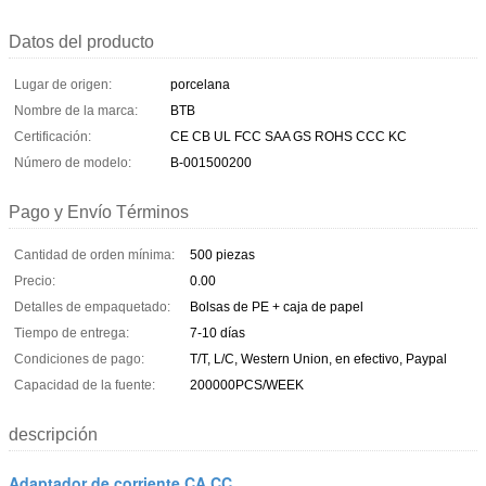
Datos del producto
Lugar de origen:
porcelana
Nombre de la marca:
BTB
Certificación:
CE CB UL FCC SAA GS ROHS CCC KC
Número de modelo:
B-001500200
Pago y Envío Términos
Cantidad de orden mínima:
500 piezas
Precio:
0.00
Detalles de empaquetado:
Bolsas de PE + caja de papel
Tiempo de entrega:
7-10 días
Condiciones de pago:
T/T, L/C, Western Union, en efectivo, Paypal
Capacidad de la fuente:
200000PCS/WEEK
descripción
Adaptador de corriente CA CC