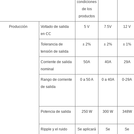
condiciones
de los
productos
Producción
Voltado de salida
5 V
7.5V
12 V
en CC
Tolerancia de
± 2%
± 2%
± 1%
tensión de salida
Corriente de salida
50A
40A
29A
nominal
Rango de corriente
0 a 50 A
0 a 40A
0-29A
de salida
Potencia de salida
250 W
300 W
348W
Ripple y el ruido
Se aplicará
Se
Se