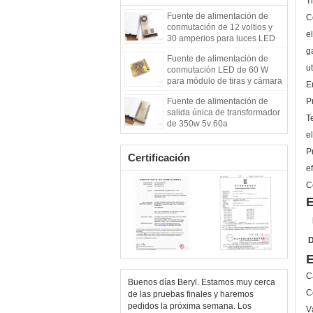
T
Fuente de alimentación de
C
conmutación de 12 voltios y
el
30 amperios para luces LED
g
Fuente de alimentación de
ut
conmutación LED de 60 W
para módulo de tiras y cámara
E
de circuito cerrado
Fuente de alimentación de
P
salida única de transformador
T
de 350w 5v 60a
el
P
Certificación
ef
C
E
D
E
C
Buenos días Beryl. Estamos muy cerca
C
de las pruebas finales y haremos
pedidos la próxima semana. Los
V