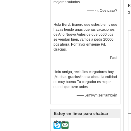
mejores saludos.
R
—— - ¿ Qué pasa?
3
Hola Beryl. Espero que estés bien y que
hayas tenido unas buenas vacaciones
de Año Nuevo Antes de que 5000 pcs
se vendan bien, vamos a pedir 20000
pcs ahora. Por favor envíeme P/I.
Gracias.
—— Paul
Hola amigo, recibí los cargadores hoy.
¡Muchas gracias! hasta ahora la calidad
es muy buena Tu cargador es mejor
que el que tuve antes.
—— Jemlyyn zer también
Estoy en línea para chatear
ahora