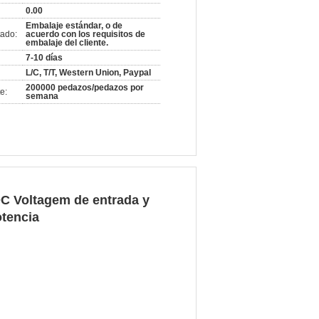
0.00
Embalaje estándar, o de
ado:
acuerdo con los requisitos de
embalaje del cliente.
7-10 días
L/C, T/T, Western Union, Paypal
200000 pedazos/pedazos por
e:
semana
DC Voltagem de entrada y
otencia