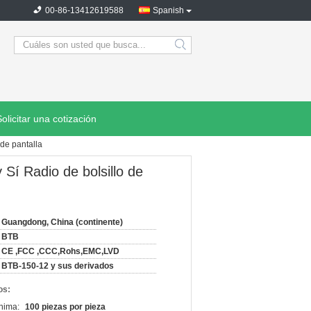
00-86-13412619588
Spanish
search
Solicitar una cotización
 de pantalla
 Sí Radio de bolsillo de
Guangdong, China (continente)
BTB
CE ,FCC ,CCC,Rohs,EMC,LVD
BTB-150-12 y sus derivados
os:
nima:
100 piezas por pieza