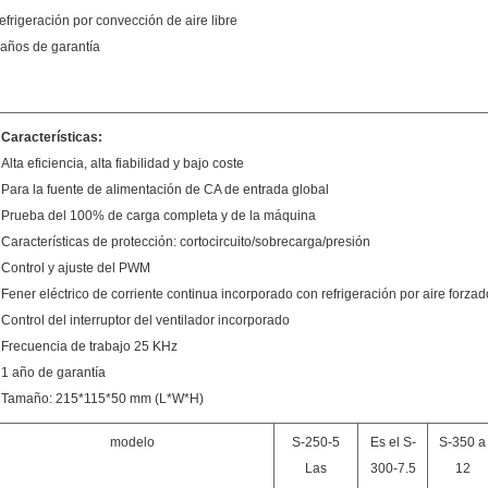
efrigeración por convección de aire libre
 años de garantía
Características:
Alta eficiencia, alta fiabilidad y bajo coste
Para la fuente de alimentación de CA de entrada global
Prueba del 100% de carga completa y de la máquina
Características de protección: cortocircuito/sobrecarga/presión
Control y ajuste del PWM
Fener eléctrico de corriente continua incorporado con refrigeración por aire forzad
Control del interruptor del ventilador incorporado
Frecuencia de trabajo 25 KHz
1 año de garantía
Tamaño
: 215*115*50 mm (L*W*H)
modelo
S-250-5
Es el S-
S-350 a
Las
300-7.5
12