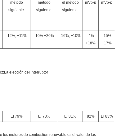
método
método
el método
mVp-p
mVp-p
siguiente:
siguiente:
siguiente:
:
-12%, +11%
-10% +20%
-16%, +10%
-4%
-15%
+18%
+17%
n
a elección del interruptor
El 79%
El 78%
El 81%
82%
El 83%
e los motores de combustión renovable es el valor de las