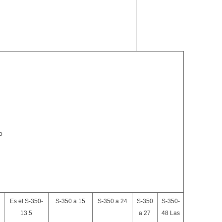
o
Es el S-350-
S-350 a 15
S-350 a 24
S-350
S-350-
13.5
a 27
48 Las