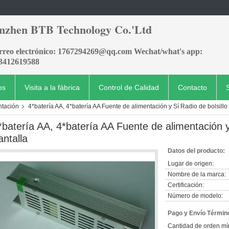
nzhen BTB Technology Co.'Ltd
orreo electrónico: 1767294269@qq.com Wechat/what's app:
3412619588
os
Visita a la fábrica
Control de Calidad
Contacto
ntación
4*batería AA, 4*batería AA Fuente de alimentación y Sí Radio de bolsillo
*batería AA, 4*batería AA Fuente de alimentación y
antalla
Datos del producto:
Lugar de origen:
Nombre de la marca:
Certificación:
Número de modelo:
Pago y Envío Términ
Cantidad de orden mí