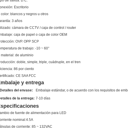
ipo de salida:
D.C.
onexión:
Escritorio
 color:
blancos y negros u otros
arantía:
3 años
ilizado:
cámara de CCTV / caja de control / router
mbalaje:
caja de papel o caja de color OEM
rotección:
OVP. OPP SCP
emperatura de trabajo:
-10 ~ 60°
 material:
de aluminio
roducción:
doble, simple, triple, cuádruple, en el tren
iciencia:
86 por ciento
ertificado:
CE SAA FCC
mbalaje y entrega
Detalles del envase:
Embalaje estándar, o de acuerdo con los requisitos de emba
etalles de la entrega:
7-10 días
specificaciones
ambio de fuente de alimentación para LED
orriente nominal:4.5A
álvulas de corriente: 85 ~ 132VAC