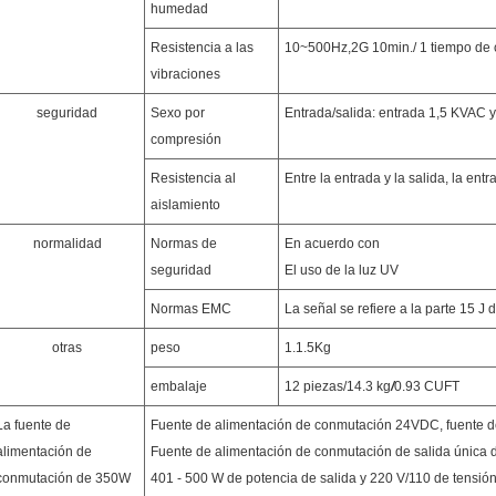
humedad
Resistencia a las
10~500Hz,2G 10min./ 1 tiempo de ci
vibraciones
seguridad
Sexo por
Entrada/salida: entrada 1,5 KVAC y 
compresión
Resistencia al
Entre la entrada y la salida, la ent
aislamiento
normalidad
Normas de
En acuerdo con
seguridad
El uso de la luz UV
Normas EMC
La señal se refiere a la parte 15 
otras
peso
1.1.5Kg
embalaje
12 piezas/14.3 kg
/
0.93 CUFT
La fuente de
Fuente de alimentación de conmutación 24VDC, fuente de
alimentación de
Fuente de alimentación de conmutación de salida única
conmutación de 350W
401 - 500 W de potencia de salida y 220 V/110 de tensió