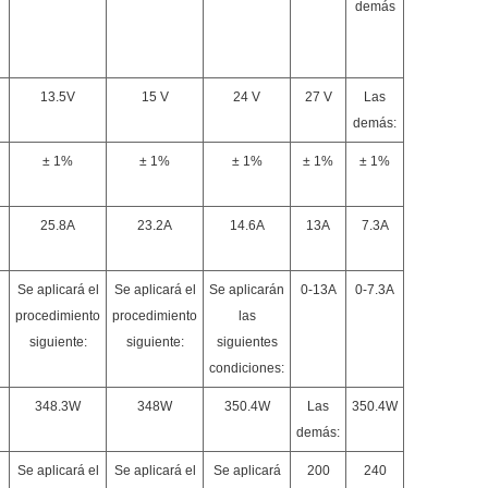
demás
13.5V
15 V
24 V
27 V
Las
demás:
± 1%
± 1%
± 1%
± 1%
± 1%
25.8A
23.2A
14.6A
13A
7.3A
Se aplicará el
Se aplicará el
Se aplicarán
0-13A
0-7.3A
procedimiento
procedimiento
las
siguiente:
siguiente:
siguientes
condiciones:
348.3W
348W
350.4W
Las
350.4W
demás:
Se aplicará el
Se aplicará el
Se aplicará
200
240