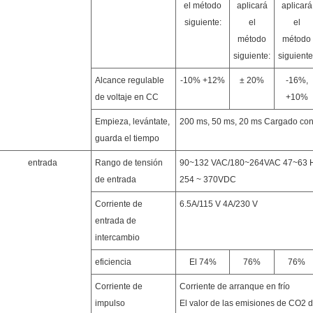
el método
aplicará
aplicará
siguiente:
el
el
método
método
siguiente:
siguiente
Alcance regulable
-10% +12%
± 20%
-16%,
de voltaje en CC
+10%
Empieza, levántate,
200 ms, 50 ms, 20 ms Cargado co
guarda el tiempo
entrada
Rango de tensión
90~132 VAC/180~264VAC 47~63 Hz;L
de entrada
254 ~ 370VDC
Corriente de
6.5A/115 V 4A/230 V
entrada de
intercambio
eficiencia
El 74%
76%
76%
Corriente de
Corriente de arranque en frío
impulso
El valor de las emisiones de CO2 d