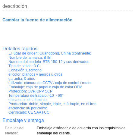
descripción
Cambiar la fuente de alimentación
Detalles rápidos
El lugar de origen:
Guangdong, China (continente)
Nombre de la marca:
BTB
Número del modelo:
BTB-150-12 y sus derivados
Tipo de salida:
D.C.
Conexión:
Escritorio
el color:
blancos y negros u otros
garantía:
3 años
utilizado:
cámara de CCTV / caja de control / router
Embalaje:
caja de papel o caja de color OEM
Protección:
OVP. OPP SCP
Temperatura de trabajo:
-10 ~ 60°
el material:
de aluminio
Producción:
doble, simple, triple, cuádruple, en el tren
eficiencia:
86 por ciento
Certificado:
CE SAA FCC
Embalaje y entrega
Detalles del
Embalaje estándar, o de acuerdo con los requisitos de
envase:
embalaje del cliente.