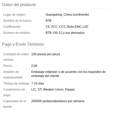
Datos del producto
Lugar de origen:
Guangdong, China (continente)
Nombre de la marca:
BTB
Certificación:
CE ,FCC ,CCC,Rohs,EMC,LVD
Número de modelo:
BTB-150-12 y sus derivados
Pago y Envío Términos
Cantidad de orden
100 piezas por pieza
mínima:
Precio:
0.00
Detalles de
Embalaje estándar, o de acuerdo con los requisitos de
embalaje del cliente.
empaquetado:
Tiempo de entrega:
7-10 días
Condiciones de
L/C, T/T, Western Union, Paypal
pago:
Capacidad de la
200000 pedazos/pedazos por semana
fuente: