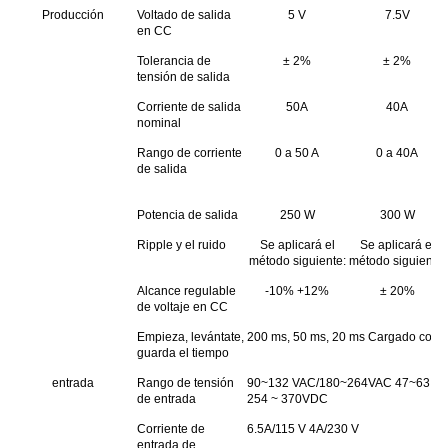
Producción
Voltado de salida
5 V
7.5V
en CC
Tolerancia de
± 2%
± 2%
tensión de salida
Corriente de salida
50A
40A
nominal
Rango de corriente
0 a 50 A
0 a 40A
de salida
Potencia de salida
250 W
300 W
Ripple y el ruido
Se aplicará el
Se aplicará el
método siguiente:
método siguiente:
Alcance regulable
-10% +12%
± 20%
de voltaje en CC
Empieza, levántate,
200 ms, 50 ms, 20 ms Cargado con
guarda el tiempo
entrada
Rango de tensión
90~132 VAC/180~264VAC 47~63 Hz;La
de entrada
254 ~ 370VDC
Corriente de
6.5A/115 V 4A/230 V
entrada de