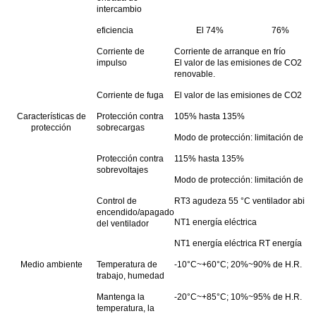
intercambio
eficiencia
El 74%
76%
Corriente de
Corriente de arranque en frío
impulso
El valor de las emisiones de CO2 de
renovable.
Corriente de fuga
El valor de las emisiones de CO2 es 
Características de
Protección contra
105% hasta 135%
protección
sobrecargas
Modo de protección: limitación de co
Protección contra
115% hasta 135%
sobrevoltajes
Modo de protección: limitación de vo
Control de
RT3 agudeza 55 °C ventilador abierto 
encendido/apagado
NT1 energía eléctrica
del ventilador
NT1 energía eléctrica RT energía elé
Medio ambiente
Temperatura de
-10°C~+60°C; 20%~90% de H.R.
trabajo, humedad
Mantenga la
-20°C~+85°C; 10%~95% de H.R.
temperatura, la