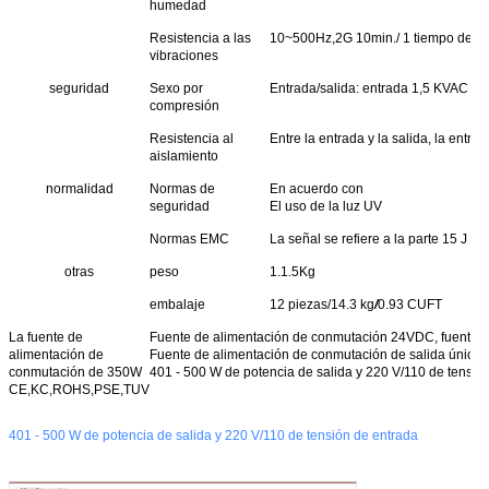
humedad
Resistencia a las
10~500Hz,2G 10min./ 1 tiempo de cicl
vibraciones
seguridad
Sexo por
Entrada/salida: entrada 1,5 KVAC y en
compresión
Resistencia al
Entre la entrada y la salida, la entra
aislamiento
normalidad
Normas de
En acuerdo con
seguridad
El uso de la luz UV
Normas EMC
La señal se refiere a la parte 15 J 
otras
peso
1.1.5Kg
embalaje
12 piezas/14.3 kg
/
0.93 CUFT
La fuente de
Fuente de alimentación de conmutación 24VDC, fuente de
alimentación de
Fuente de alimentación de conmutación de salida única
conmutación de 350W
401 - 500 W de potencia de salida y 220 V/110 de tensió
CE,KC,ROHS,PSE,TUV
401 - 500 W de potencia de salida y 220 V/110 de tensión de entrada