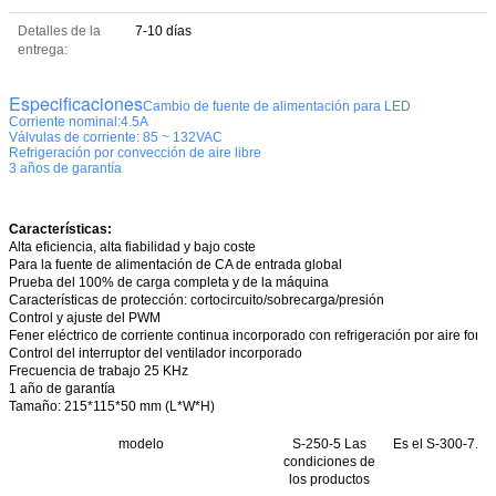
Detalles de la
7-10 días
entrega:
Especificaciones
Cambio de fuente de alimentación para LED
Corriente nominal:4.5A
Válvulas de corriente: 85 ~ 132VAC
Refrigeración por convección de aire libre
3 años de garantía
Características:
Alta eficiencia, alta fiabilidad y bajo coste
Para la fuente de alimentación de CA de entrada global
Prueba del 100% de carga completa y de la máquina
Características de protección: cortocircuito/sobrecarga/presión
Control y ajuste del PWM
Fener eléctrico de corriente continua incorporado con refrigeración por aire forz
Control del interruptor del ventilador incorporado
Frecuencia de trabajo 25 KHz
1 año de garantía
Tamaño
: 215*115*50 mm (L*W*H)
modelo
S-250-5 Las
Es el S-300-7.5
condiciones de
los productos