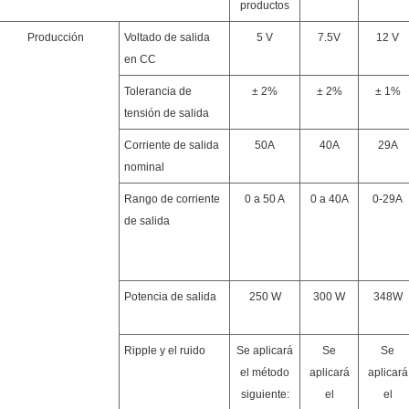
productos
Producción
Voltado de salida
5 V
7.5V
12 V
en CC
Tolerancia de
± 2%
± 2%
± 1%
tensión de salida
Corriente de salida
50A
40A
29A
nominal
Rango de corriente
0 a 50 A
0 a 40A
0-29A
de salida
Potencia de salida
250 W
300 W
348W
Ripple y el ruido
Se aplicará
Se
Se
el método
aplicará
aplicará
siguiente:
el
el