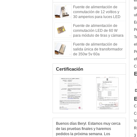
el
Fuente de alimentación de
g
conmutación de 12 voltios y
ut
30 amperios para luces LED
E
Fuente de alimentación de
P
conmutación LED de 60 W
para módulo de tiras y cámara
T
de circuito cerrado
Fuente de alimentación de
el
salida única de transformador
P
de 350w 5v 60a
ef
C
Certificación
E
D
E
C
C
V
Buenos días Beryl. Estamos muy cerca
R
de las pruebas finales y haremos
pedidos la próxima semana. Los
3