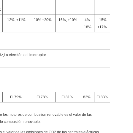
:
-12%, +11%
-10% +20%
-16%, +10%
-4%
-15%
+18%
+17%
n
a elección del interruptor
El 79%
El 78%
El 81%
82%
El 83%
e los motores de combustión renovable es el valor de las
de combustión renovable.
 el valor de las emisiones de CO2 de las centrales eléctricas.