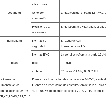
vibraciones
seguridad
Sexo por
Entrada/salida: entrada 1,5 KVAC y 
compresión
Resistencia al
Entre la entrada y la salida, la ent
aislamiento
normalidad
Normas de
En acuerdo con
seguridad
El uso de la luz UV
Normas EMC
La señal se refiere a la parte 15 
otras
peso
1.1.5Kg
embalaje
12 piezas/14.3 kg
/
0.93 CUFT
La fuente de
Fuente de alimentación de conmutación 24VDC, fuente de
alimentación de
Fuente de alimentación de conmutación de salida única
conmutación de 350W
401 - 500 W de potencia de salida y 220 V/110 de tensió
CE,KC,ROHS,PSE,TUV