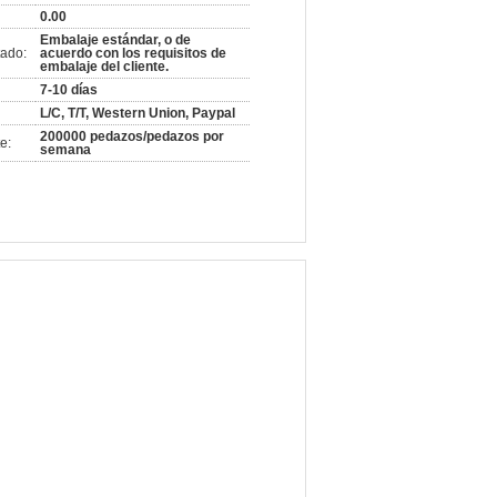
0.00
Embalaje estándar, o de
ado:
acuerdo con los requisitos de
embalaje del cliente.
7-10 días
L/C, T/T, Western Union, Paypal
200000 pedazos/pedazos por
e:
semana