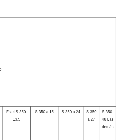
o
Es el S-350-
S-350 a 15
S-350 a 24
S-350
S-350-
13.5
a 27
48 Las
demás