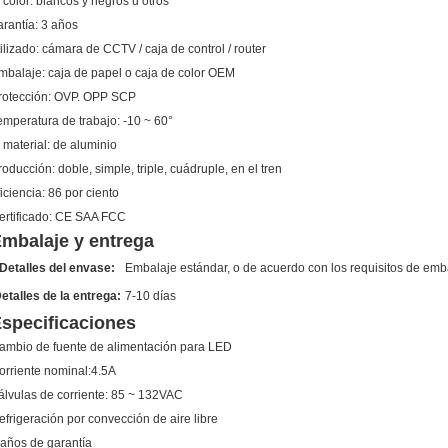
 color:
blancos y negros u otros
arantía:
3 años
ilizado:
cámara de CCTV / caja de control / router
mbalaje:
caja de papel o caja de color OEM
rotección:
OVP. OPP SCP
emperatura de trabajo:
-10 ~ 60°
 material:
de aluminio
roducción:
doble, simple, triple, cuádruple, en el tren
iciencia:
86 por ciento
ertificado:
CE SAA FCC
mbalaje y entrega
Detalles del envase:
Embalaje estándar, o de acuerdo con los requisitos de emba
etalles de la entrega:
7-10 días
specificaciones
ambio de fuente de alimentación para LED
orriente nominal:4.5A
álvulas de corriente: 85 ~ 132VAC
efrigeración por convección de aire libre
 años de garantía