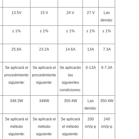
13.5V
15 V
24 V
27 V
Las
demás:
± 1%
± 1%
± 1%
± 1%
± 1%
25.8A
23.2A
14.6A
13A
7.3A
Se aplicará el
Se aplicará el
Se aplicarán
0-13A
0-7.3A
procedimiento
procedimiento
las
siguiente:
siguiente:
siguientes
condiciones:
348.3W
348W
350.4W
Las
350.4W
demás:
Se aplicará el
Se aplicará el
Se aplicará
200
240
método
método
el método
mVp-p
mVp-p
siguiente:
siguiente:
siguiente: