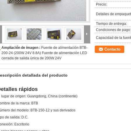
Precio:
Detalles de empaquet
Tiempo de entrega:
Condiciones de pago:
Capacidad de la fuent
Ampliación de imagen :
Fuente de alimentación BTB-
Contacto
200-24 (200W 24V 8.8A) Fuente de alimentación LED
cerrada de salida única de 200W 24V
escripción detallada del producto
etalles rápidos
l lugar de origen:
Guangdong, China (continente)
ombre de la marca:
BTB
úmero del modelo:
BTB-150-12 y sus derivados
ipo de salida:
D.C.
onexión:
Escritorio