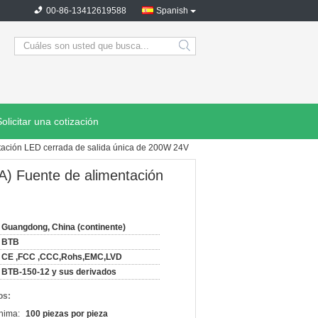
00-86-13412619588
Spanish
search
Solicitar una cotización
tación LED cerrada de salida única de 200W 24V
) Fuente de alimentación
Guangdong, China (continente)
BTB
CE ,FCC ,CCC,Rohs,EMC,LVD
BTB-150-12 y sus derivados
os:
nima:
100 piezas por pieza