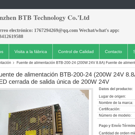
nzhen BTB Technology Co.'Ltd
orreo electrónico: 1767294269@qq.com Wechat/what's app:
3412619588
os
Visita a la fábrica
Control de Calidad
Contacto
ntación
Fuente de alimentación BTB-200-24 (200W 24V 8.8A) Fuente de alimen
uente de alimentación BTB-200-24 (200W 24V 8.8A
ED cerrada de salida única de 200W 24V
Datos del producto:
Lugar de origen:
Nombre de la marca:
Certificación:
Número de modelo:
Pago y Envío Términ
Cantidad de orden mí