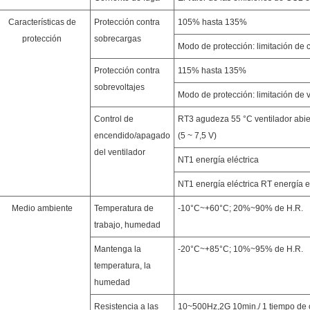
Características de
Protección contra
105% hasta 135%
protección
sobrecargas
Modo de protección: limitación de 
Protección contra
115% hasta 135%
sobrevoltajes
Modo de protección: limitación de 
Control de
RT3 agudeza 55 °C ventilador abier
encendido/apagado
(5 ~ 7,5 V)
del ventilador
NT1 energía eléctrica
NT1 energía eléctrica RT energía e
Medio ambiente
Temperatura de
-10°C~+60°C; 20%~90% de H.R.
trabajo, humedad
Mantenga la
-20°C~+85°C; 10%~95% de H.R.
temperatura, la
humedad
Resistencia a las
10~500Hz,2G 10min./ 1 tiempo de ci