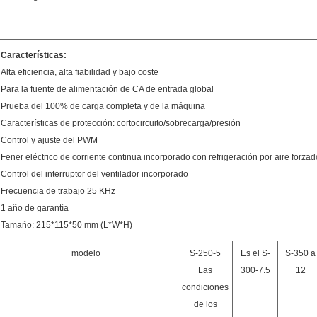
Características:
Alta eficiencia, alta fiabilidad y bajo coste
Para la fuente de alimentación de CA de entrada global
Prueba del 100% de carga completa y de la máquina
Características de protección: cortocircuito/sobrecarga/presión
Control y ajuste del PWM
Fener eléctrico de corriente continua incorporado con refrigeración por aire forzad
Control del interruptor del ventilador incorporado
Frecuencia de trabajo 25 KHz
1 año de garantía
Tamaño
: 215*115*50 mm (L*W*H)
modelo
S-250-5
Es el S-
S-350 a
Las
300-7.5
12
condiciones
de los