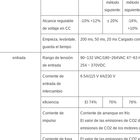
método
método
siguiente:
siguiente
Alcance regulable
-10% +12%
± 20%
-16%,
de voltaje en CC
+10%
Empieza, levántate,
200 ms, 50 ms, 20 ms Cargado co
guarda el tiempo
entrada
Rango de tensión
90~132 VAC/180~264VAC 47~63 Hz;L
de entrada
254 ~ 370VDC
Corriente de
6.5A/115 V 4A/230 V
entrada de
intercambio
eficiencia
El 74%
76%
76%
Corriente de
Corriente de arranque en frío
impulso
El valor de las emisiones de CO2 d
emisiones de CO2 de los motores 
Corriente de fuga
El valor de las emisiones de CO2 es