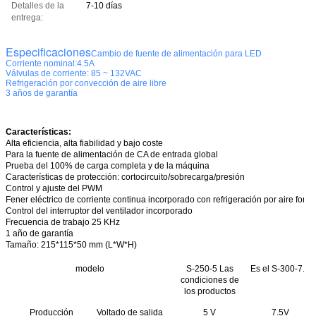
Detalles de la
7-10 días
entrega:
Especificaciones
Cambio de fuente de alimentación para LED
Corriente nominal:4.5A
Válvulas de corriente: 85 ~ 132VAC
Refrigeración por convección de aire libre
3 años de garantía
Características:
Alta eficiencia, alta fiabilidad y bajo coste
Para la fuente de alimentación de CA de entrada global
Prueba del 100% de carga completa y de la máquina
Características de protección: cortocircuito/sobrecarga/presión
Control y ajuste del PWM
Fener eléctrico de corriente continua incorporado con refrigeración por aire forz
Control del interruptor del ventilador incorporado
Frecuencia de trabajo 25 KHz
1 año de garantía
Tamaño
: 215*115*50 mm (L*W*H)
modelo
S-250-5 Las
Es el S-300-7.5
condiciones de
los productos
Producción
Voltado de salida
5 V
7.5V