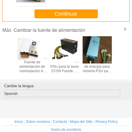
Continuar
Cambiar la fuente de alimentación
Más
te de
Fuente de
ASIC AntMiner
1800W suministro
Fuent
ación de
alimentación de
PSU para la serie
de energía para
alimentac
única de
conmutación de
S7/S9 Fuente de
minería PSU para
conmutac
mador de
caja de metal
alimentación
S7 S9 90 Oro ATX
12 voltio
5v 60a
200W 250W
1800W para el
Eth Rig Bitcoin
amperio
350W 360W
minero de bitcoin
Miner Antminer
luces
Cambie la lengua
400W 500W
litecoin 1800W
fuente de
Nicehash L3+
Spanish
alimentación de
Potencia
conmutación de
luz LED
Inicio
|
Sobre nosotros
|
Contacto
|
Mapa del Sitio
|
Privacy Policy
Visión de escritorio