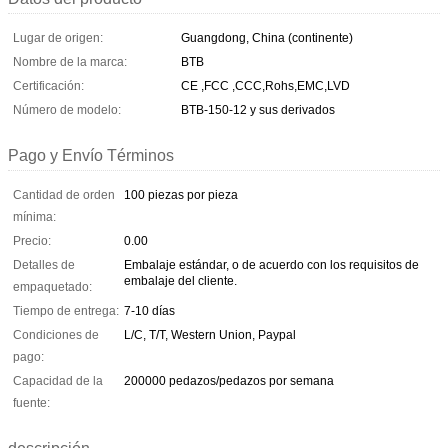
Lugar de origen:
Guangdong, China (continente)
Nombre de la marca:
BTB
Certificación:
CE ,FCC ,CCC,Rohs,EMC,LVD
Número de modelo:
BTB-150-12 y sus derivados
Pago y Envío Términos
Cantidad de orden
100 piezas por pieza
mínima:
Precio:
0.00
Detalles de
Embalaje estándar, o de acuerdo con los requisitos de
embalaje del cliente.
empaquetado:
Tiempo de entrega:
7-10 días
Condiciones de
L/C, T/T, Western Union, Paypal
pago:
Capacidad de la
200000 pedazos/pedazos por semana
fuente: