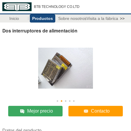
BTB TECHNOLOGY CO.LTD
Inicio
Productos
Sobre nosotros
Visita a la fábrica
>>
Dos interruptores de alimentación
Mejor precio
Contacto
Datos del producto