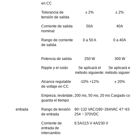
en CC
Tolerancia de
± 2%
± 2%
tensión de salida
Corriente de salida
50A
40A
nominal
Rango de corriente
0 a 50 A
0 a 40A
de salida
Potencia de salida
250 W
300 W
Ripple y el ruido
Se aplicará el
Se aplicará el
método siguiente:
método siguiente:
Alcance regulable
-10% +12%
± 20%
de voltaje en CC
Empieza, levántate,
200 ms, 50 ms, 20 ms Cargado con
guarda el tiempo
entrada
Rango de tensión
90~132 VAC/180~264VAC 47~63 Hz;La
de entrada
254 ~ 370VDC
Corriente de
6.5A/115 V 4A/230 V
entrada de
intercambio