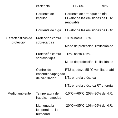
eficiencia
El 74%
76%
Corriente de
Corriente de arranque en frío
impulso
El valor de las emisiones de CO2 de
renovable.
Corriente de fuga
El valor de las emisiones de CO2 es 
Características de
Protección contra
105% hasta 135%
protección
sobrecargas
Modo de protección: limitación de co
Protección contra
115% hasta 135%
sobrevoltajes
Modo de protección: limitación de vo
Control de
RT3 agudeza 55 °C ventilador abierto 
encendido/apagado
NT1 energía eléctrica
del ventilador
NT1 energía eléctrica RT energía elé
Medio ambiente
Temperatura de
-10°C~+60°C; 20%~90% de H.R.
trabajo, humedad
Mantenga la
-20°C~+85°C; 10%~95% de H.R.
temperatura, la
humedad