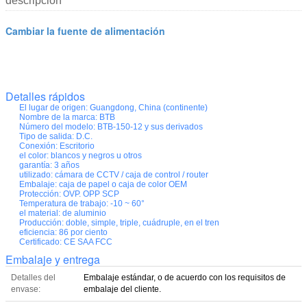
descripción
Cambiar la fuente de alimentación
Detalles rápidos
El lugar de origen:
Guangdong, China (continente)
Nombre de la marca:
BTB
Número del modelo:
BTB-150-12 y sus derivados
Tipo de salida:
D.C.
Conexión:
Escritorio
el color:
blancos y negros u otros
garantía:
3 años
utilizado:
cámara de CCTV / caja de control / router
Embalaje:
caja de papel o caja de color OEM
Protección:
OVP. OPP SCP
Temperatura de trabajo:
-10 ~ 60°
el material:
de aluminio
Producción:
doble, simple, triple, cuádruple, en el tren
eficiencia:
86 por ciento
Certificado:
CE SAA FCC
Embalaje y entrega
Detalles del
Embalaje estándar, o de acuerdo con los requisitos de
envase:
embalaje del cliente.