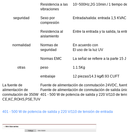
Resistencia a las
10~500Hz,2G 10min./ 1 tiempo de cicl
vibraciones
seguridad
Sexo por
Entrada/salida: entrada 1,5 KVAC y en
compresión
Resistencia al
Entre la entrada y la salida, la entra
aislamiento
normalidad
Normas de
En acuerdo con
seguridad
El uso de la luz UV
Normas EMC
La señal se refiere a la parte 15 J 
otras
peso
1.1.5Kg
embalaje
12 piezas/14.3 kg
/
0.93 CUFT
La fuente de
Fuente de alimentación de conmutación 24VDC, fuente de
alimentación de
Fuente de alimentación de conmutación de salida única
conmutación de 350W
401 - 500 W de potencia de salida y 220 V/110 de tensió
CE,KC,ROHS,PSE,TUV
401 - 500 W de potencia de salida y 220 V/110 de tensión de entrada