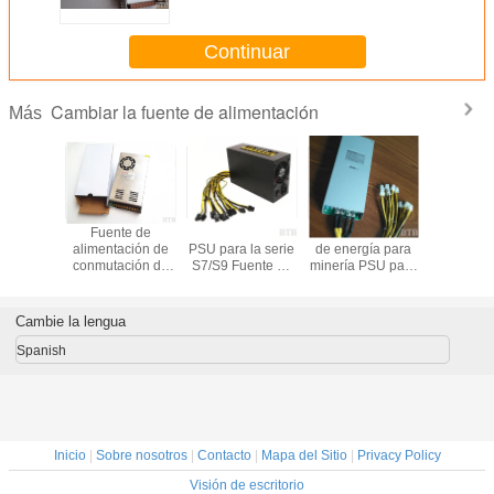
Continuar
Cambiar la fuente de alimentación
Más
te de
Fuente de
ASIC AntMiner
1800W suministro
Fuent
ación de
alimentación de
PSU para la serie
de energía para
alimentac
única de
conmutación de
S7/S9 Fuente de
minería PSU para
conmutac
mador de
caja de metal
alimentación
S7 S9 90 Oro ATX
12 voltio
5v 60a
200W 250W
1800W para el
Eth Rig Bitcoin
amperio
350W 360W
minero de bitcoin
Miner Antminer
luces
Cambie la lengua
400W 500W
litecoin 1800W
fuente de
Nicehash L3+
Spanish
alimentación de
Potencia
conmutación de
luz LED
Inicio
|
Sobre nosotros
|
Contacto
|
Mapa del Sitio
|
Privacy Policy
Visión de escritorio