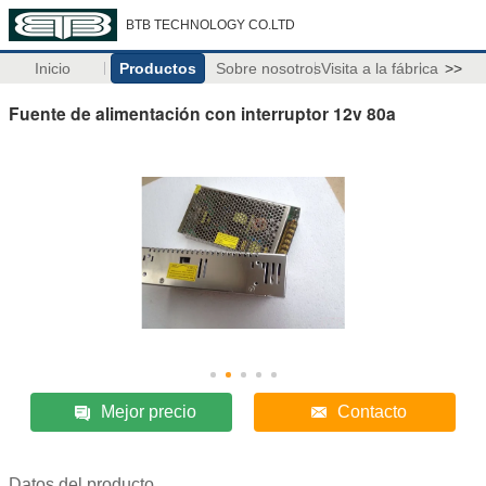
BTB TECHNOLOGY CO.LTD
Inicio
Productos
Sobre nosotros
Visita a la fábrica
>>
Fuente de alimentación con interruptor 12v 80a
Mejor precio
Contacto
Datos del producto