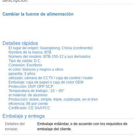
descripción
Cambiar la fuente de alimentación
Detalles rápidos
El lugar de origen:
Guangdong, China (continente)
Nombre de la marca:
BTB
Número del modelo:
BTB-150-12 y sus derivados
Tipo de salida:
D.C.
Conexión:
Escritorio
el color:
blancos y negros u otros
garantía:
3 años
utilizado:
cámara de CCTV / caja de control / router
Embalaje:
caja de papel o caja de color OEM
Protección:
OVP. OPP SCP
Temperatura de trabajo:
-10 ~ 60°
el material:
de aluminio
Producción:
doble, simple, triple, cuádruple, en el tren
eficiencia:
86 por ciento
Certificado:
CE SAA FCC
Embalaje y entrega
Detalles del
Embalaje estándar, o de acuerdo con los requisitos de
envase:
embalaje del cliente.