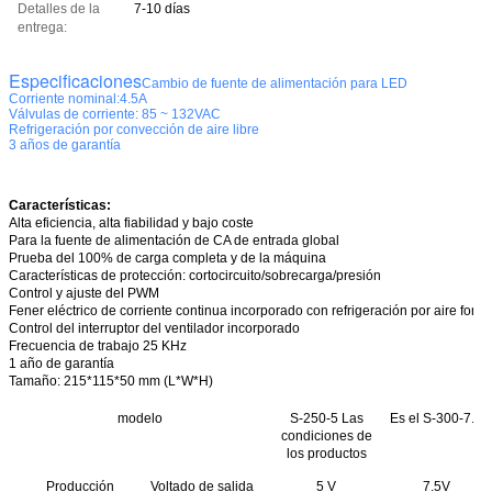
Detalles de la
7-10 días
entrega:
Especificaciones
Cambio de fuente de alimentación para LED
Corriente nominal:4.5A
Válvulas de corriente: 85 ~ 132VAC
Refrigeración por convección de aire libre
3 años de garantía
Características:
Alta eficiencia, alta fiabilidad y bajo coste
Para la fuente de alimentación de CA de entrada global
Prueba del 100% de carga completa y de la máquina
Características de protección: cortocircuito/sobrecarga/presión
Control y ajuste del PWM
Fener eléctrico de corriente continua incorporado con refrigeración por aire forz
Control del interruptor del ventilador incorporado
Frecuencia de trabajo 25 KHz
1 año de garantía
Tamaño
: 215*115*50 mm (L*W*H)
modelo
S-250-5 Las
Es el S-300-7.5
condiciones de
los productos
Producción
Voltado de salida
5 V
7.5V