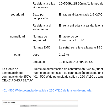
Resistencia a las
10~500Hz,2G 10min./ 1 tiempo de cicl
vibraciones
seguridad
Sexo por
Entrada/salida: entrada 1,5 KVAC y en
compresión
Resistencia al
Entre la entrada y la salida, la entra
aislamiento
normalidad
Normas de
En acuerdo con
seguridad
El uso de la luz UV
Normas EMC
La señal se refiere a la parte 15 J 
otras
peso
1.1.5Kg
embalaje
12 piezas/14.3 kg
/
0.93 CUFT
La fuente de
Fuente de alimentación de conmutación 24VDC, fuente de
alimentación de
Fuente de alimentación de conmutación de salida única
conmutación de 350W
401 - 500 W de potencia de salida y 220 V/110 de tensió
CE,KC,ROHS,PSE,TUV
401 - 500 W de potencia de salida y 220 V/110 de tensión de entrada