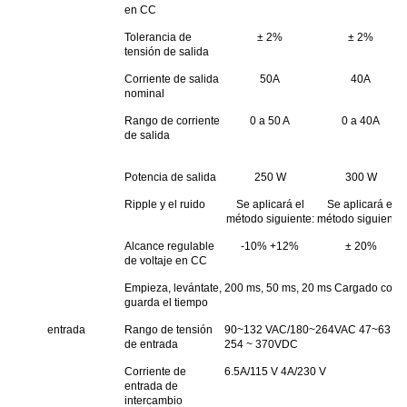
en CC
Tolerancia de
± 2%
± 2%
tensión de salida
Corriente de salida
50A
40A
nominal
Rango de corriente
0 a 50 A
0 a 40A
de salida
Potencia de salida
250 W
300 W
Ripple y el ruido
Se aplicará el
Se aplicará el
método siguiente:
método siguiente:
Alcance regulable
-10% +12%
± 20%
de voltaje en CC
Empieza, levántate,
200 ms, 50 ms, 20 ms Cargado con
guarda el tiempo
entrada
Rango de tensión
90~132 VAC/180~264VAC 47~63 Hz;La
de entrada
254 ~ 370VDC
Corriente de
6.5A/115 V 4A/230 V
entrada de
intercambio