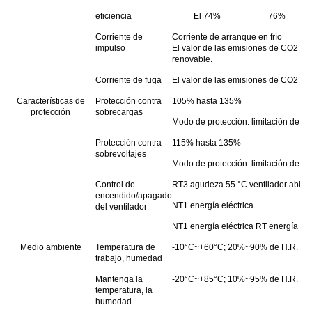
eficiencia
El 74%
76%
Corriente de
Corriente de arranque en frío
impulso
El valor de las emisiones de CO2 de
renovable.
Corriente de fuga
El valor de las emisiones de CO2 es 
Características de
Protección contra
105% hasta 135%
protección
sobrecargas
Modo de protección: limitación de co
Protección contra
115% hasta 135%
sobrevoltajes
Modo de protección: limitación de vo
Control de
RT3 agudeza 55 °C ventilador abierto 
encendido/apagado
NT1 energía eléctrica
del ventilador
NT1 energía eléctrica RT energía elé
Medio ambiente
Temperatura de
-10°C~+60°C; 20%~90% de H.R.
trabajo, humedad
Mantenga la
-20°C~+85°C; 10%~95% de H.R.
temperatura, la
humedad