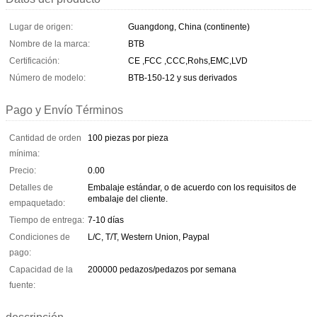
Lugar de origen:
Guangdong, China (continente)
Nombre de la marca:
BTB
Certificación:
CE ,FCC ,CCC,Rohs,EMC,LVD
Número de modelo:
BTB-150-12 y sus derivados
Pago y Envío Términos
Cantidad de orden
100 piezas por pieza
mínima:
Precio:
0.00
Detalles de
Embalaje estándar, o de acuerdo con los requisitos de
embalaje del cliente.
empaquetado:
Tiempo de entrega:
7-10 días
Condiciones de
L/C, T/T, Western Union, Paypal
pago:
Capacidad de la
200000 pedazos/pedazos por semana
fuente: