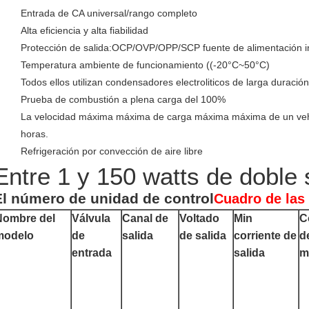
Entrada de CA universal/rango completo
Alta eficiencia y alta fiabilidad
Protección de salida:OCP/OVP/OPP/SCP fuente de alimentación in
Temperatura ambiente de funcionamiento ((-20°C~50°C)
Todos ellos utilizan condensadores electroliticos de larga duració
Prueba de combustión a plena carga del 100%
La velocidad máxima máxima de carga máxima máxima de un vehí
horas.
Refrigeración por convección de aire libre
Entre 1 y 150 watts de doble 
El número de unidad de control
Cuadro de las
Nombre del
Válvula
Canal de
Voltado
Min
C
modelo
de
salida
de salida
corriente de
d
entrada
salida
m