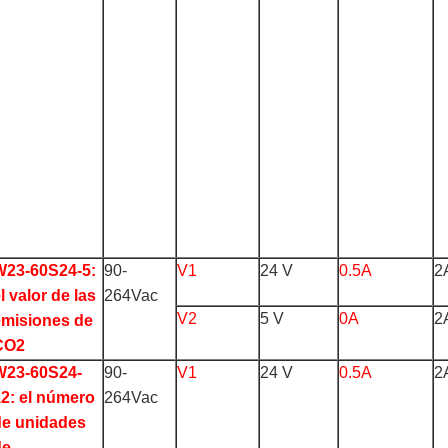
W23-60S24-5:
90-
V1
24 V
0.5A
2
l valor de las
264Vac
V2
5 V
0A
2
emisiones de
CO2
W23-60S24-
90-
V1
24 V
0.5A
2
2: el número
264Vac
de unidades
de