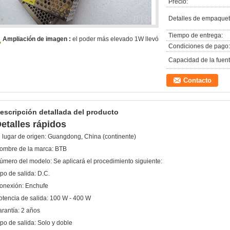
Precio:
Detalles de empaquet
Tiempo de entrega:
Ampliación de imagen :
el poder más elevado 1W llevó
Condiciones de pago:
Capacidad de la fuent
Contacto
escripción detallada del producto
etalles rápidos
l lugar de origen:
Guangdong, China (continente)
ombre de la marca:
BTB
úmero del modelo:
Se aplicará el procedimiento siguiente:
ipo de salida:
D.C.
onexión:
Enchufe
otencia de salida:
100 W - 400 W
arantía:
2 años
ipo de salida:
Solo y doble