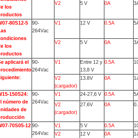
V2
5 V
0A
3
e los
productos
W07-80S12-5
90-
V1
12 V
0.5A
5
Las
264Vac
condiciones
V2
5 V
0A
3
e los
productos
e aplicará el
90-
V1
Entre 12 y
0.5A
1
procedimiento
264Vac
13,8 V
iguiente:
V2
13.8V
0A
1
(cargador)
W15-150S24:
90-
V1
24-27,6 V
0.5A
5
el número de
264Vac
V2
27.6V
0A
0
unidades de
(cargador)
producción
W07-70S05-12
90-
V1
5 V
0.5A
1
264Vac
V2
12 V
0A
1