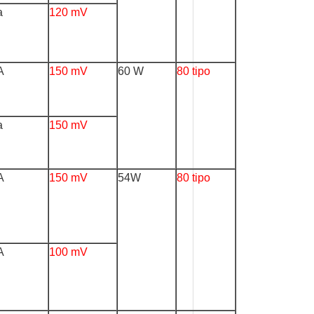
a
120 mV
A
150 mV
60 W
80 tipo
a
150 mV
A
150 mV
54W
80 tipo
A
100 mV