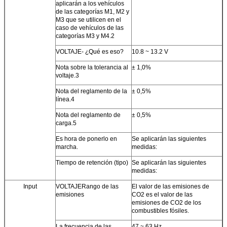
aplicarán a los vehículos
de las categorías M1, M2 y
M3 que se utilicen en el
caso de vehículos de las
categorías M3 y M4.2
VOLTAJE
- ¿Qué es eso?
10.8 ~ 13.2 V
Nota sobre la tolerancia al
± 1,0%
voltaje.3
Nota del reglamento de la
± 0,5%
línea.4
Nota del reglamento de
± 0,5%
carga.5
Es hora de ponerlo en
Se aplicarán las siguientes
marcha.
medidas:
Tiempo de retención (tipo)
Se aplicarán las siguientes
medidas:
Input
VOLTAJE
Rango de las
El valor de las emisiones de
emisiones
CO2 es el valor de las
emisiones de CO2 de los
combustibles fósiles.
La frecuencia de las
47 ~ 63 Hz