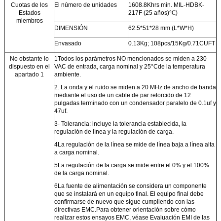
Cuotas de los
El número de unidades
1608.8Khrs min. MIL-HDBK-
Estados
217F (25 años)
°C
)
miembros
DIMENSIÓN
62.5*51*28 mm (L*W*H)
Envasado
0.13Kg; 108pcs/15Kg/0.71CUFT
No obstante lo
1Todos los parámetros NO mencionados se miden a 230
dispuesto en el
VAC de entrada, carga nominal y 25
°C
de la temperatura
apartado 1
ambiente.
2. La onda y el ruido se miden a 20 MHz de ancho de banda
mediante el uso de un cable de par retorcido de 12
pulgadas terminado con un condensador paralelo de 0.1uf y
47uf.
3- Tolerancia: incluye la tolerancia establecida, la
regulación de línea y la regulación de carga.
4
La regulación de la línea se mide de línea baja a línea alta
a carga nominal.
5
La regulación de la carga se mide entre el 0% y el 100%
de la carga nominal.
6
La fuente de alimentación se considera un componente
que se instalará en un equipo final. El equipo final debe
confirmarse de nuevo que sigue cumpliendo con las
directivas EMC.Para obtener orientación sobre cómo
realizar estos ensayos EMC, véase Evaluación EMI de las