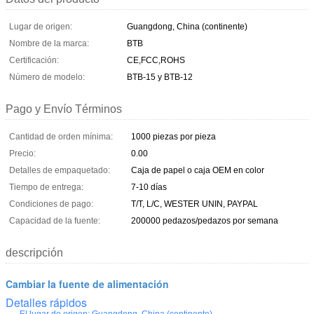
Lugar de origen:
Guangdong, China (continente)
Nombre de la marca:
BTB
Certificación:
CE,FCC,ROHS
Número de modelo:
BTB-15 y BTB-12
Pago y Envío Términos
Cantidad de orden mínima:
1000 piezas por pieza
Precio:
0.00
Detalles de empaquetado:
Caja de papel o caja OEM en color
Tiempo de entrega:
7-10 días
Condiciones de pago:
T/T, L/C, WESTER UNIN, PAYPAL
Capacidad de la fuente:
200000 pedazos/pedazos por semana
descripción
Cambiar la fuente de alimentación
Detalles rápidos
El lugar de origen:
Guangdong, China (continente)