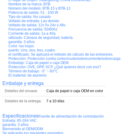
Nombre de la marca:
BTB
Número del modelo:
BTB-15 y BTB-12
Potencia de salida:
51 - 100 W
Tipo de salida:
No casado
Voltado de entrada:
Las demás:
Voltado de salida:
12v 5v 24v y 48v
Frecuencia de salida:
50/60hz
Corriente de salida:
1a a 40a
utilizado:
Cámara de seguridad, batería.
garantía:
3 años
Color:
las hojas
puerto:
Uno, dos, tres, cuatro.
el certificado:
Se aplicará el método de cálculo de las emisiones.
Protección:
Protección contra cortocircuito/sobrecorriente/sobrecarga
Embalaje:
Caja de papel o caja OEM
Protección:
OVE, OPP, SCP. ¿Qué quieres decir con eso?
Término de trabajo:
-5° ~ 60°C
El material:
de aluminio
Embalaje y entrega
Detalles del envase:
Caja de papel o caja OEM en color
Detalles de la entrega:
7 a 10 días
Especificaciones
Fuente de alimentación de conmutación
Entrada: 85-264 VAC
garantía: 3 años
Bienvenido al OEM/ODM
Se aplicarán los siguientes requisitos: