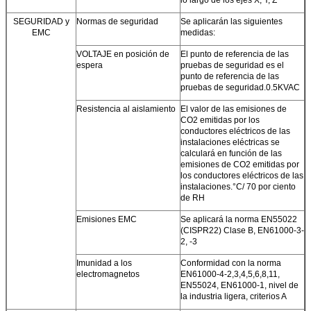
SEGURIDAD y
Normas de seguridad
Se aplicarán las siguientes
EMC
medidas:
VOLTAJE en posición de
El punto de referencia de las
espera
pruebas de seguridad es el
punto de referencia de las
pruebas de seguridad.0.5KVAC
Resistencia al aislamiento
El valor de las emisiones de
CO2 emitidas por los
conductores eléctricos de las
instalaciones eléctricas se
calculará en función de las
emisiones de CO2 emitidas por
los conductores eléctricos de las
instalaciones.
°C
/ 70 por ciento
de RH
Emisiones EMC
Se aplicará la norma EN55022
(CISPR22) Clase B, EN61000-3-
2, -3
Imunidad a los
Conformidad con la norma
electromagnetos
EN61000-4-2,3,4,5,6,8,11,
EN55024, EN61000-1, nivel de
la industria ligera, criterios A