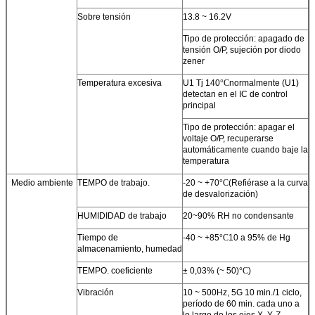
Sobre tensión
13.8 ~ 16.2V
Tipo de protección: apagado de
tensión O/P, sujeción por diodo
zener
Temperatura excesiva
U1 Tj 140
°C
normalmente (U1)
detectan en el IC de control
principal
Tipo de protección: apagar el
voltaje O/P, recuperarse
automáticamente cuando baje la
temperatura
Medio ambiente
TEMPO de trabajo.
-20 ~ +70
°C
(Refiérase a la curva
de desvalorización)
HUMIDIDAD de trabajo
20~90% RH no condensante
Tiempo de
-40 ~ +85
°C
10 a 95% de Hg
almacenamiento, humedad
TEMPO. coeficiente
± 0,03% (~ 50)
°C
)
Vibración
10 ~ 500Hz, 5G 10 min./1 ciclo,
período de 60 min. cada uno a
lo largo de los ejes X, Y, Z