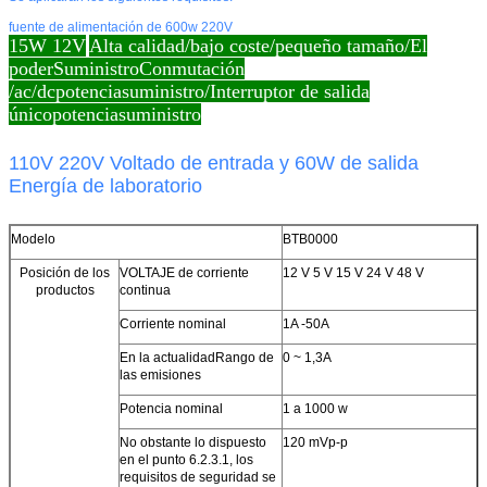
fuente de alimentación de 600w 220V
15W 12V
Alta calidad/bajo coste/pequeño tamaño/
El
poder
Suministro
Conmutación
/ac/dc
potencia
suministro
/Interruptor de salida
único
potencia
suministro
110V 220V Voltado de entrada y 60W de salida
Energía de laboratorio
Modelo
BTB0000
Posición de los
VOLTAJE de corriente
12 V 5 V 15 V 24 V 48 V
productos
continua
Corriente nominal
1A -50A
En la actualidad
Rango de
0 ~ 1,3A
las emisiones
Potencia nominal
1 a 1000 w
No obstante lo dispuesto
120 mVp-p
en el punto 6.2.3.1, los
requisitos de seguridad se