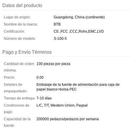
Datos del producto
Lugar de origen:
Guangdong, China (continente)
Nombre de la marca:
BTB
Certificación:
CE ,FCC ,CCC,Rohs,EMC,LVD
Número de modelo:
S-100-5
Pago y Envío Términos
Cantidad de orden
100 piezas por pieza
mínima:
Precio:
0.00
Detalles de
Embalaje de la fuente de alimentación para caja de
papel blanco+bolsa PEC
empaquetado:
Tiempo de entrega:
7-10 días
Condiciones de
L/C, T/T, Western Union, Paypal
pago:
Capacidad de la
200000 pedazos/pedazos por semana
fuente: