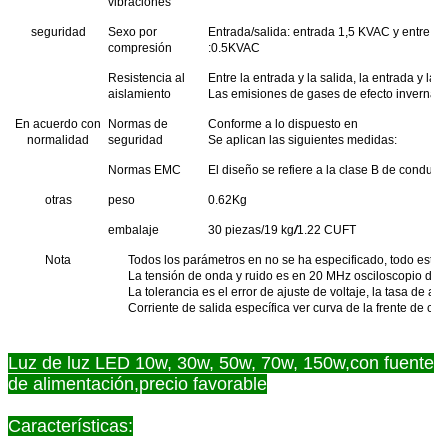
vibraciones
seguridad
Sexo por
Entrada/salida: entrada 1,5 KVAC y entre la s
compresión
:0.5KVAC
Resistencia al
Entre la entrada y la salida, la entrada y la sa
aislamiento
Las emisiones de gases de efecto invernader
En acuerdo con
Normas de
Conforme a lo dispuesto en
normalidad
seguridad
Se aplican las siguientes medidas:
Normas EMC
El diseño se refiere a la clase B de conducc
otras
peso
0.62Kg
embalaje
30 piezas/19 kg
/
1.22 CUFT
Nota
Todos los parámetros en no se ha especificado, todo está 
La tensión de onda y ruido es en 20 MHz osciloscopio de 
La tolerancia es el error de ajuste de voltaje, la tasa de aju
Corriente de salida específica ver curva de la frente de caí
Luz de luz LED 10w, 30w, 50w, 70w, 150w,con fuente
de alimentación,precio favorable
Características: