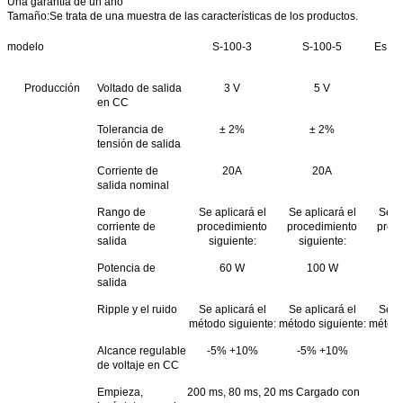
Una garantía de un año
Tamaño:
Se trata de una muestra de las características de los productos.
modelo
S-100-3
S-100-5
Es el
Producción
Voltado de salida
3 V
5 V
en CC
Tolerancia de
± 2%
± 2%
tensión de salida
Corriente de
20A
20A
salida nominal
Rango de
Se aplicará el
Se aplicará el
Se ap
corriente de
procedimiento
procedimiento
proc
salida
siguiente:
siguiente:
sig
Potencia de
60 W
100 W
1
salida
Ripple y el ruido
Se aplicará el
Se aplicará el
Se ap
método siguiente:
método siguiente:
método
Alcance regulable
-5% +10%
-5% +10%
±
de voltaje en CC
Empieza,
200 ms, 80 ms, 20 ms Cargado con