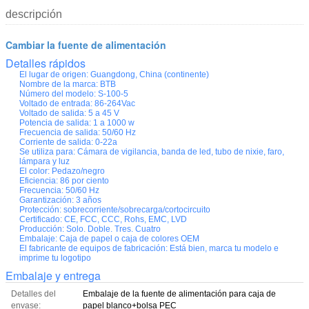
descripción
Cambiar la fuente de alimentación
Detalles rápidos
El lugar de origen:
Guangdong, China (continente)
Nombre de la marca:
BTB
Número del modelo:
S-100-5
Voltado de entrada:
86-264Vac
Voltado de salida:
5 a 45 V
Potencia de salida:
1 a 1000 w
Frecuencia de salida:
50/60 Hz
Corriente de salida:
0-22a
Se utiliza para:
Cámara de vigilancia, banda de led, tubo de nixie, faro,
lámpara y luz
El color:
Pedazo/negro
Eficiencia:
86 por ciento
Frecuencia:
50/60 Hz
Garantización:
3 años
Protección:
sobrecorriente/sobrecarga/cortocircuito
Certificado:
CE, FCC, CCC, Rohs, EMC, LVD
Producción:
Solo. Doble. Tres. Cuatro
Embalaje:
Caja de papel o caja de colores OEM
El fabricante de equipos de fabricación:
Está bien, marca tu modelo e
imprime tu logotipo
Embalaje y entrega
Detalles del
Embalaje de la fuente de alimentación para caja de
envase:
papel blanco+bolsa PEC