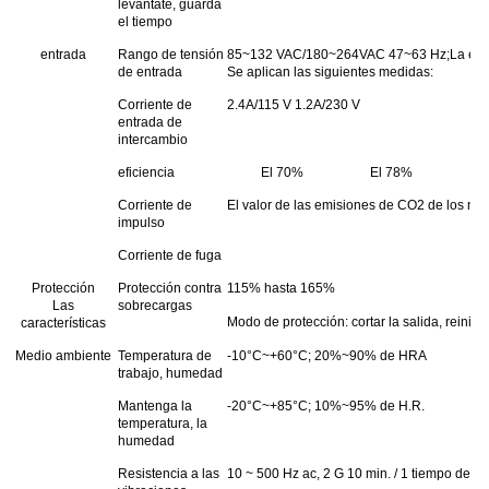
levántate, guarda
el tiempo
entrada
Rango de tensión
85~132 VAC/180~264VAC 47~63 Hz;La elecci
de entrada
Se aplican las siguientes medidas:
Corriente de
2.4A/115 V 1.2A/230 V
entrada de
intercambio
eficiencia
El 70%
El 78%
E
Corriente de
El valor de las emisiones de CO2 de los mo
impulso
Corriente de fuga
Protección
Protección contra
115% hasta 165%
Las
sobrecargas
Modo de protección: cortar la salida, reinicia
características
Medio ambiente
Temperatura de
-10°C~+60°C; 20%~90% de HRA
trabajo, humedad
Mantenga la
-20°C~+85°C; 10%~95% de H.R.
temperatura, la
humedad
Resistencia a las
10 ~ 500 Hz ac, 2 G 10 min. / 1 tiempo de cic