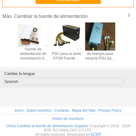
Cambiar la fuente de alimentación
Más
te de
Fuente de
ASIC AntMiner
1800W suministro
Fuent
ación de
alimentación de
PSU para la serie
de energía para
alimentac
única de
conmutación de
S7/S9 Fuente de
minería PSU para
conmutac
mador de
caja de metal
alimentación
S7 S9 90 Oro ATX
12 voltio
5v 60a
200W 250W
1800W para el
Eth Rig Bitcoin
amperio
350W 360W
minero de bitcoin
Miner Antminer
luces
Cambie la lengua
400W 500W
litecoin 1800W
fuente de
Nicehash L3+
Spanish
alimentación de
Potencia
conmutación de
luz LED
Inicio
|
Sobre nosotros
|
Contacto
|
Mapa del Sitio
|
Privacy Policy
Visión de escritorio
China Cambiar la fuente de alimentación Supplier.
Copyright © 2016 - 2026
BTB TECHNOLOGY CO.LTD.
All rights reserved. Developed by
ECER