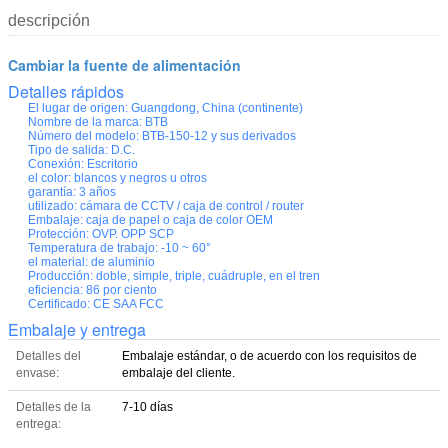
descripción
Cambiar la fuente de alimentación
Detalles rápidos
El lugar de origen:
Guangdong, China (continente)
Nombre de la marca:
BTB
Número del modelo:
BTB-150-12 y sus derivados
Tipo de salida:
D.C.
Conexión:
Escritorio
el color:
blancos y negros u otros
garantía:
3 años
utilizado:
cámara de CCTV / caja de control / router
Embalaje:
caja de papel o caja de color OEM
Protección:
OVP. OPP SCP
Temperatura de trabajo:
-10 ~ 60°
el material:
de aluminio
Producción:
doble, simple, triple, cuádruple, en el tren
eficiencia:
86 por ciento
Certificado:
CE SAA FCC
Embalaje y entrega
Detalles del
Embalaje estándar, o de acuerdo con los requisitos de
envase:
embalaje del cliente.
Detalles de la
7-10 días
entrega: