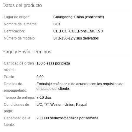
Datos del producto
Lugar de origen:
Guangdong, China (continente)
Nombre de la marca:
BTB
Certificación:
CE ,FCC ,CCC,Rohs,EMC,LVD
Número de modelo:
BTB-150-12 y sus derivados
Pago y Envío Términos
Cantidad de orden
100 piezas por pieza
mínima:
Precio:
0.00
Detalles de
Embalaje estándar, o de acuerdo con los requisitos de
embalaje del cliente.
empaquetado:
Tiempo de entrega:
7-10 días
Condiciones de
L/C, T/T, Western Union, Paypal
pago:
Capacidad de la
200000 pedazos/pedazos por semana
fuente: