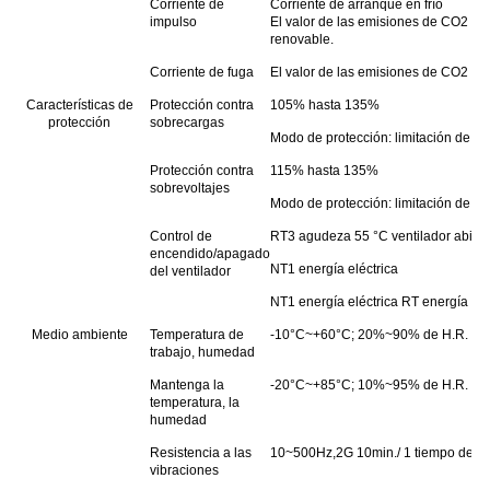
Corriente de
Corriente de arranque en frío
impulso
El valor de las emisiones de CO2 de
renovable.
Corriente de fuga
El valor de las emisiones de CO2 es 
Características de
Protección contra
105% hasta 135%
protección
sobrecargas
Modo de protección: limitación de co
Protección contra
115% hasta 135%
sobrevoltajes
Modo de protección: limitación de vo
Control de
RT3 agudeza 55 °C ventilador abierto 
encendido/apagado
NT1 energía eléctrica
del ventilador
NT1 energía eléctrica RT energía elé
Medio ambiente
Temperatura de
-10°C~+60°C; 20%~90% de H.R.
trabajo, humedad
Mantenga la
-20°C~+85°C; 10%~95% de H.R.
temperatura, la
humedad
Resistencia a las
10~500Hz,2G 10min./ 1 tiempo de cicl
vibraciones