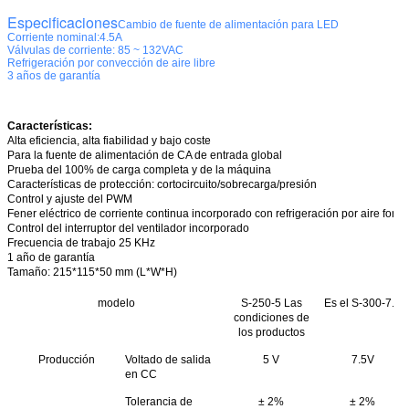
Especificaciones
Cambio de fuente de alimentación para LED
Corriente nominal:4.5A
Válvulas de corriente: 85 ~ 132VAC
Refrigeración por convección de aire libre
3 años de garantía
Características:
Alta eficiencia, alta fiabilidad y bajo coste
Para la fuente de alimentación de CA de entrada global
Prueba del 100% de carga completa y de la máquina
Características de protección: cortocircuito/sobrecarga/presión
Control y ajuste del PWM
Fener eléctrico de corriente continua incorporado con refrigeración por aire forz
Control del interruptor del ventilador incorporado
Frecuencia de trabajo 25 KHz
1 año de garantía
Tamaño
: 215*115*50 mm (L*W*H)
modelo
S-250-5 Las
Es el S-300-7.5
condiciones de
los productos
Producción
Voltado de salida
5 V
7.5V
en CC
Tolerancia de
± 2%
± 2%