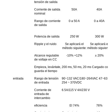
tensión de salida
Corriente de salida
50A
40A
nominal
Rango de corriente
0 a 50 A
0 a 40A
de salida
Potencia de salida
250 W
300 W
Ripple y el ruido
Se aplicará el
Se aplicará el
método siguiente:
método siguiente:
Alcance regulable
-10% +12%
± 20%
de voltaje en CC
Empieza, levántate,
200 ms, 50 ms, 20 ms Cargado con
guarda el tiempo
entrada
Rango de tensión
90~132 VAC/180~264VAC 47~63 Hz;La
de entrada
254 ~ 370VDC
Corriente de
6.5A/115 V 4A/230 V
entrada de
intercambio
eficiencia
El 74%
76%