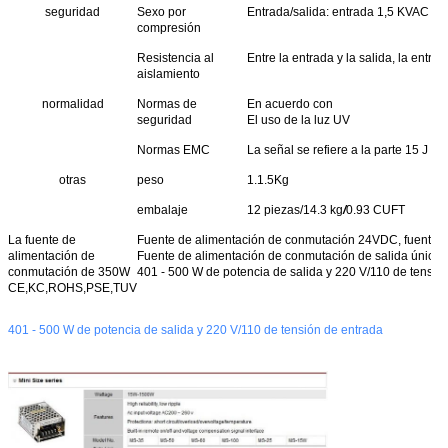
seguridad
Sexo por
Entrada/salida: entrada 1,5 KVAC y en
compresión
Resistencia al
Entre la entrada y la salida, la entra
aislamiento
normalidad
Normas de
En acuerdo con
seguridad
El uso de la luz UV
Normas EMC
La señal se refiere a la parte 15 J 
otras
peso
1.1.5Kg
embalaje
12 piezas/14.3 kg
/
0.93 CUFT
La fuente de
Fuente de alimentación de conmutación 24VDC, fuente de
alimentación de
Fuente de alimentación de conmutación de salida única
conmutación de 350W
401 - 500 W de potencia de salida y 220 V/110 de tensió
CE,KC,ROHS,PSE,TUV
401 - 500 W de potencia de salida y 220 V/110 de tensión de entrada