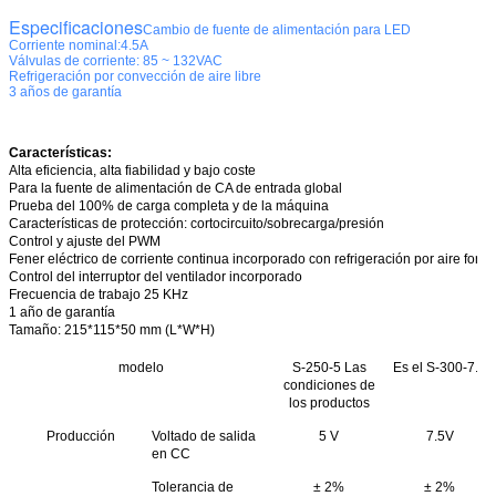
Especificaciones
Cambio de fuente de alimentación para LED
Corriente nominal:4.5A
Válvulas de corriente: 85 ~ 132VAC
Refrigeración por convección de aire libre
3 años de garantía
Características:
Alta eficiencia, alta fiabilidad y bajo coste
Para la fuente de alimentación de CA de entrada global
Prueba del 100% de carga completa y de la máquina
Características de protección: cortocircuito/sobrecarga/presión
Control y ajuste del PWM
Fener eléctrico de corriente continua incorporado con refrigeración por aire forz
Control del interruptor del ventilador incorporado
Frecuencia de trabajo 25 KHz
1 año de garantía
Tamaño
: 215*115*50 mm (L*W*H)
modelo
S-250-5 Las
Es el S-300-7.5
condiciones de
los productos
Producción
Voltado de salida
5 V
7.5V
en CC
Tolerancia de
± 2%
± 2%