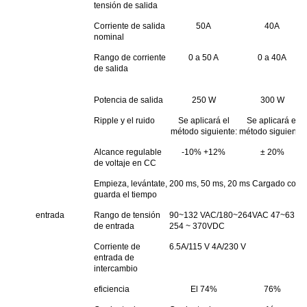
tensión de salida
Corriente de salida
50A
40A
nominal
Rango de corriente
0 a 50 A
0 a 40A
de salida
Potencia de salida
250 W
300 W
Ripple y el ruido
Se aplicará el
Se aplicará el
método siguiente:
método siguiente:
Alcance regulable
-10% +12%
± 20%
de voltaje en CC
Empieza, levántate,
200 ms, 50 ms, 20 ms Cargado con
guarda el tiempo
entrada
Rango de tensión
90~132 VAC/180~264VAC 47~63 Hz;La
de entrada
254 ~ 370VDC
Corriente de
6.5A/115 V 4A/230 V
entrada de
intercambio
eficiencia
El 74%
76%