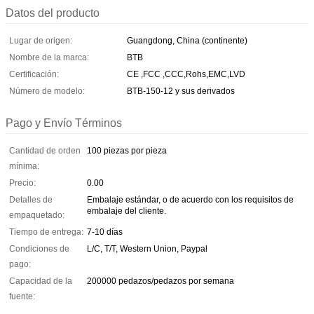
Datos del producto
Lugar de origen:
Guangdong, China (continente)
Nombre de la marca:
BTB
Certificación:
CE ,FCC ,CCC,Rohs,EMC,LVD
Número de modelo:
BTB-150-12 y sus derivados
Pago y Envío Términos
Cantidad de orden
100 piezas por pieza
mínima:
Precio:
0.00
Detalles de
Embalaje estándar, o de acuerdo con los requisitos de
embalaje del cliente.
empaquetado:
Tiempo de entrega:
7-10 días
Condiciones de
L/C, T/T, Western Union, Paypal
pago:
Capacidad de la
200000 pedazos/pedazos por semana
fuente: