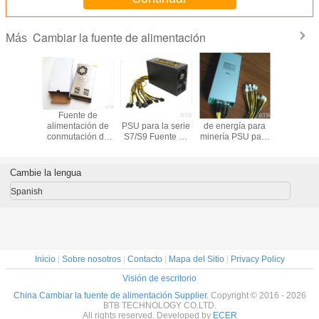
Cambiar la fuente de alimentación
Más
te de
Fuente de
ASIC AntMiner
1800W suministro
Fuent
ación de
alimentación de
PSU para la serie
de energía para
alimentac
única de
conmutación de
S7/S9 Fuente de
minería PSU para
conmutac
mador de
caja de metal
alimentación
S7 S9 90 Oro ATX
12 voltio
5v 60a
200W 250W
1800W para el
Eth Rig Bitcoin
amperio
350W 360W
minero de bitcoin
Miner Antminer
luces
Cambie la lengua
400W 500W
litecoin 1800W
fuente de
Nicehash L3+
Spanish
alimentación de
Potencia
conmutación de
luz LED
Inicio
|
Sobre nosotros
|
Contacto
|
Mapa del Sitio
|
Privacy Policy
Visión de escritorio
China Cambiar la fuente de alimentación Supplier.
Copyright © 2016 - 2026
BTB TECHNOLOGY CO.LTD.
All rights reserved. Developed by
ECER