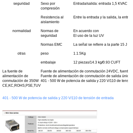
seguridad
Sexo por
Entrada/salida: entrada 1,5 KVAC y en
compresión
Resistencia al
Entre la entrada y la salida, la entra
aislamiento
normalidad
Normas de
En acuerdo con
seguridad
El uso de la luz UV
Normas EMC
La señal se refiere a la parte 15 J 
otras
peso
1.1.5Kg
embalaje
12 piezas/14.3 kg
/
0.93 CUFT
La fuente de
Fuente de alimentación de conmutación 24VDC, fuente de
alimentación de
Fuente de alimentación de conmutación de salida única
conmutación de 350W
401 - 500 W de potencia de salida y 220 V/110 de tensió
CE,KC,ROHS,PSE,TUV
401 - 500 W de potencia de salida y 220 V/110 de tensión de entrada