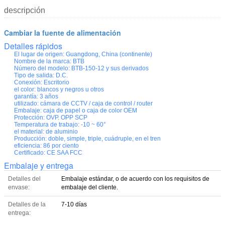
descripción
Cambiar la fuente de alimentación
Detalles rápidos
El lugar de origen:
Guangdong, China (continente)
Nombre de la marca:
BTB
Número del modelo:
BTB-150-12 y sus derivados
Tipo de salida:
D.C.
Conexión:
Escritorio
el color:
blancos y negros u otros
garantía:
3 años
utilizado:
cámara de CCTV / caja de control / router
Embalaje:
caja de papel o caja de color OEM
Protección:
OVP. OPP SCP
Temperatura de trabajo:
-10 ~ 60°
el material:
de aluminio
Producción:
doble, simple, triple, cuádruple, en el tren
eficiencia:
86 por ciento
Certificado:
CE SAA FCC
Embalaje y entrega
Detalles del
Embalaje estándar, o de acuerdo con los requisitos de
envase:
embalaje del cliente.
Detalles de la
7-10 días
entrega: