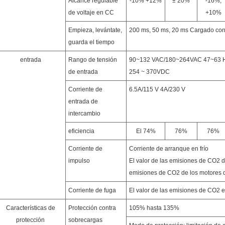
Alcance regulable
-10% +12%
± 20%
-16%,
de voltaje en CC
+10%
Empieza, levántate,
200 ms, 50 ms, 20 ms Cargado co
guarda el tiempo
entrada
Rango de tensión
90~132 VAC/180~264VAC 47~63 Hz;L
de entrada
254 ~ 370VDC
Corriente de
6.5A/115 V 4A/230 V
entrada de
intercambio
eficiencia
El 74%
76%
76%
Corriente de
Corriente de arranque en frío
impulso
El valor de las emisiones de CO2 d
emisiones de CO2 de los motores 
Corriente de fuga
El valor de las emisiones de CO2 es
Características de
Protección contra
105% hasta 135%
protección
sobrecargas