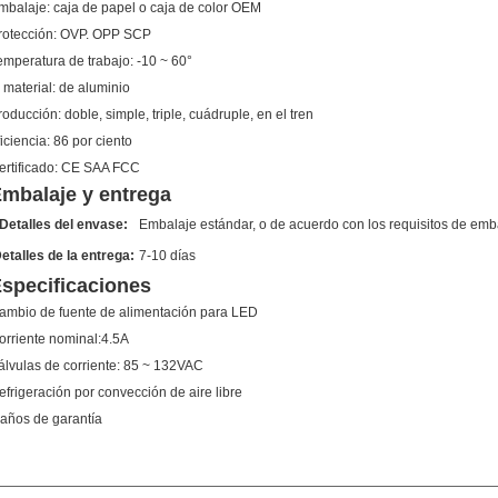
mbalaje:
caja de papel o caja de color OEM
rotección:
OVP. OPP SCP
emperatura de trabajo:
-10 ~ 60°
 material:
de aluminio
roducción:
doble, simple, triple, cuádruple, en el tren
iciencia:
86 por ciento
ertificado:
CE SAA FCC
mbalaje y entrega
Detalles del envase:
Embalaje estándar, o de acuerdo con los requisitos de emba
etalles de la entrega:
7-10 días
specificaciones
ambio de fuente de alimentación para LED
orriente nominal:4.5A
álvulas de corriente: 85 ~ 132VAC
efrigeración por convección de aire libre
 años de garantía