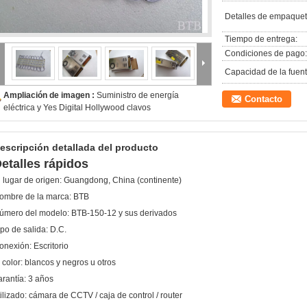
Detalles de empaquet
Tiempo de entrega:
Condiciones de pago:
Capacidad de la fuent
Ampliación de imagen :
Suministro de energía
Contacto
eléctrica y Yes Digital Hollywood clavos
escripción detallada del producto
etalles rápidos
l lugar de origen:
Guangdong, China (continente)
ombre de la marca:
BTB
úmero del modelo:
BTB-150-12 y sus derivados
ipo de salida:
D.C.
onexión:
Escritorio
 color:
blancos y negros u otros
arantía:
3 años
ilizado:
cámara de CCTV / caja de control / router