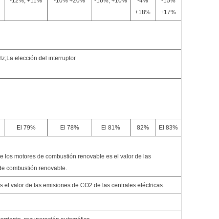
-12%, +11%
-10% +20%
-16%, +10%
-4%
-15%
+18%
+17%
n
a elección del interruptor
El 79%
El 78%
El 81%
82%
El 83%
e los motores de combustión renovable es el valor de las
de combustión renovable.
 el valor de las emisiones de CO2 de las centrales eléctricas.