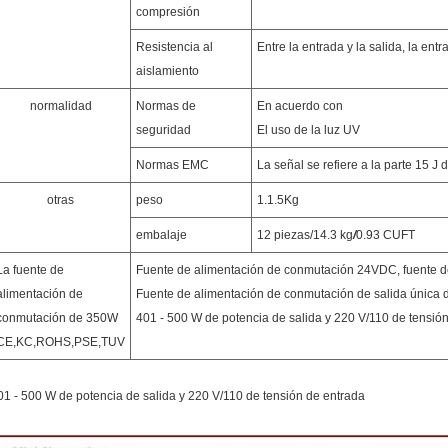
compresión
Resistencia al
Entre la entrada y la salida, la ent
aislamiento
normalidad
Normas de
En acuerdo con
seguridad
El uso de la luz UV
Normas EMC
La señal se refiere a la parte 15 
otras
peso
1.1.5Kg
embalaje
12 piezas/14.3 kg
/
0.93 CUFT
La fuente de
Fuente de alimentación de conmutación 24VDC, fuente de
alimentación de
Fuente de alimentación de conmutación de salida única
conmutación de 350W
401 - 500 W de potencia de salida y 220 V/110 de tensió
CE,KC,ROHS,PSE,TUV
01 - 500 W de potencia de salida y 220 V/110 de tensión de entrada