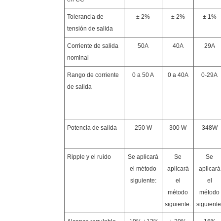
Tolerancia de
± 2%
± 2%
± 1%
tensión de salida
Corriente de salida
50A
40A
29A
nominal
Rango de corriente
0 a 50 A
0 a 40A
0-29A
de salida
Potencia de salida
250 W
300 W
348W
Ripple y el ruido
Se aplicará
Se
Se
el método
aplicará
aplicará
siguiente:
el
el
método
método
siguiente:
siguiente