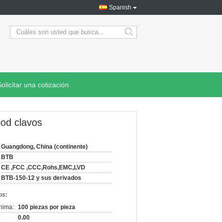
Spanish
search
Solicitar una cotización
ood clavos
Guangdong, China (continente)
BTB
CE ,FCC ,CCC,Rohs,EMC,LVD
BTB-150-12 y sus derivados
os:
nima:
100 piezas por pieza
0.00