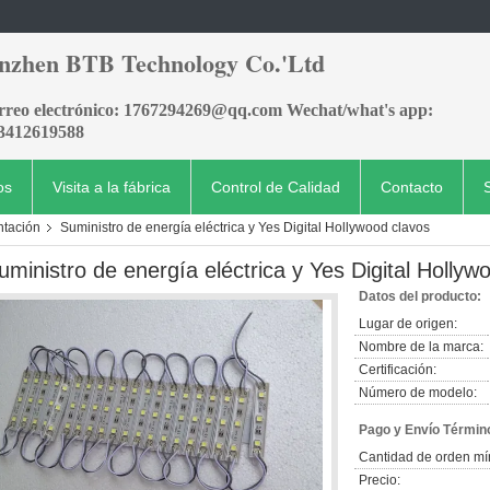
nzhen BTB Technology Co.'Ltd
orreo electrónico: 1767294269@qq.com Wechat/what's app:
3412619588
os
Visita a la fábrica
Control de Calidad
Contacto
ntación
Suministro de energía eléctrica y Yes Digital Hollywood clavos
uministro de energía eléctrica y Yes Digital Hollyw
Datos del producto:
Lugar de origen:
Nombre de la marca:
Certificación:
Número de modelo:
Pago y Envío Términ
Cantidad de orden mí
Precio: