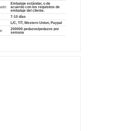
Embalaje estándar, o de
ado:
acuerdo con los requisitos de
embalaje del cliente.
7-10 días
L/C, T/T, Western Union, Paypal
200000 pedazos/pedazos por
e:
semana