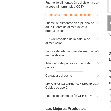
Fuente de alimentación del sistema de
acceso ininterrumpido CCTV
Cambiar la fuente de alimentación
Fuente de alimentación a prueba de
agua Fuente de alimentación a
prueba de Rian
UPS de respaldo de la batería de
alimentación
Fabrica de adaptadores de energía de
D
marco abierto
D
Adaptador de portátil cargador de
E
portátil
N
Cargador del coche
N
T
MFI Cables para iPhone, Microcables,
Cables de tipo C
C
el
Fuente de alimentación OEM.ODM
g
ut
Los Mejores Productos