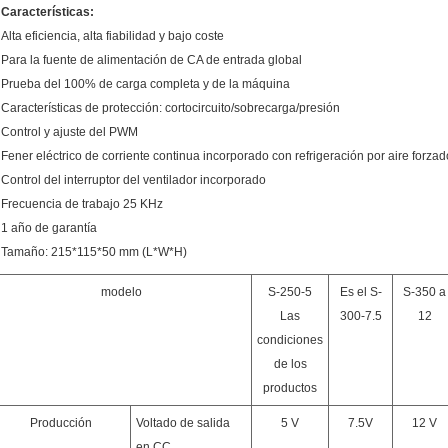
Características:
Alta eficiencia, alta fiabilidad y bajo coste
Para la fuente de alimentación de CA de entrada global
Prueba del 100% de carga completa y de la máquina
Características de protección: cortocircuito/sobrecarga/presión
Control y ajuste del PWM
Fener eléctrico de corriente continua incorporado con refrigeración por aire forzad
Control del interruptor del ventilador incorporado
Frecuencia de trabajo 25 KHz
1 año de garantía
Tamaño
: 215*115*50 mm (L*W*H)
modelo
S-250-5
Es el S-
S-350 a
Las
300-7.5
12
condiciones
de los
productos
Producción
Voltado de salida
5 V
7.5V
12 V
en CC