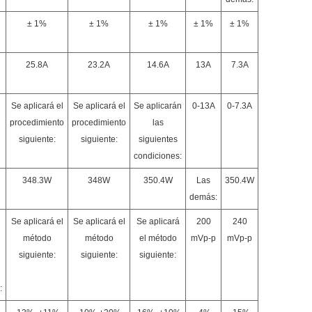
± 1%
± 1%
± 1%
± 1%
± 1%
25.8A
23.2A
14.6A
13A
7.3A
Se aplicará el
Se aplicará el
Se aplicarán
0-13A
0-7.3A
procedimiento
procedimiento
las
siguiente:
siguiente:
siguientes
condiciones:
348.3W
348W
350.4W
Las
350.4W
demás:
Se aplicará el
Se aplicará el
Se aplicará
200
240
método
método
el método
mVp-p
mVp-p
siguiente:
siguiente:
siguiente:
: