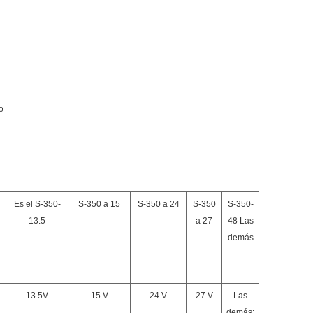
o
Es el S-350-
S-350 a 15
S-350 a 24
S-350
S-350-
13.5
a 27
48 Las
demás
13.5V
15 V
24 V
27 V
Las
demás: