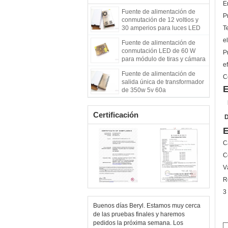
E
Fuente de alimentación de
P
conmutación de 12 voltios y
30 amperios para luces LED
T
el
Fuente de alimentación de
conmutación LED de 60 W
P
para módulo de tiras y cámara
ef
de circuito cerrado
Fuente de alimentación de
C
salida única de transformador
E
de 350w 5v 60a
Certificación
D
E
C
C
V
R
3
Buenos días Beryl. Estamos muy cerca
de las pruebas finales y haremos
pedidos la próxima semana. Los