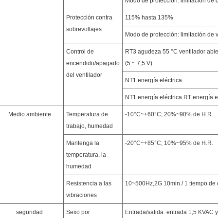
Modo de protección: limitación de 
Protección contra
115% hasta 135%
sobrevoltajes
Modo de protección: limitación de 
Control de
RT3 agudeza 55 °C ventilador abier
encendido/apagado
(5 ~ 7,5 V)
del ventilador
NT1 energía eléctrica
NT1 energía eléctrica RT energía e
Medio ambiente
Temperatura de
-10°C~+60°C; 20%~90% de H.R.
trabajo, humedad
Mantenga la
-20°C~+85°C; 10%~95% de H.R.
temperatura, la
humedad
Resistencia a las
10~500Hz,2G 10min./ 1 tiempo de ci
vibraciones
seguridad
Sexo por
Entrada/salida: entrada 1,5 KVAC y 