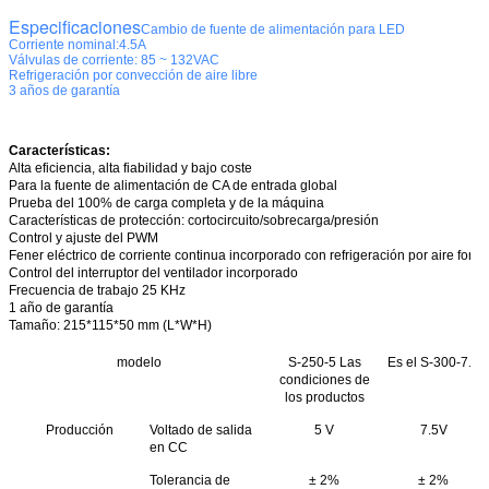
Especificaciones
Cambio de fuente de alimentación para LED
Corriente nominal:4.5A
Válvulas de corriente: 85 ~ 132VAC
Refrigeración por convección de aire libre
3 años de garantía
Características:
Alta eficiencia, alta fiabilidad y bajo coste
Para la fuente de alimentación de CA de entrada global
Prueba del 100% de carga completa y de la máquina
Características de protección: cortocircuito/sobrecarga/presión
Control y ajuste del PWM
Fener eléctrico de corriente continua incorporado con refrigeración por aire forz
Control del interruptor del ventilador incorporado
Frecuencia de trabajo 25 KHz
1 año de garantía
Tamaño
: 215*115*50 mm (L*W*H)
modelo
S-250-5 Las
Es el S-300-7.5
condiciones de
los productos
Producción
Voltado de salida
5 V
7.5V
en CC
Tolerancia de
± 2%
± 2%