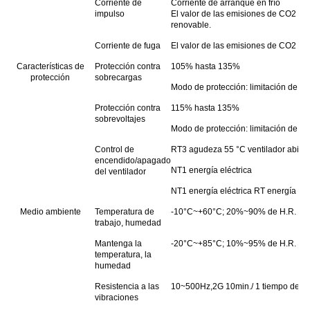
Corriente de
Corriente de arranque en frío
impulso
El valor de las emisiones de CO2 de
renovable.
Corriente de fuga
El valor de las emisiones de CO2 es 
Características de
Protección contra
105% hasta 135%
protección
sobrecargas
Modo de protección: limitación de co
Protección contra
115% hasta 135%
sobrevoltajes
Modo de protección: limitación de vo
Control de
RT3 agudeza 55 °C ventilador abierto 
encendido/apagado
NT1 energía eléctrica
del ventilador
NT1 energía eléctrica RT energía elé
Medio ambiente
Temperatura de
-10°C~+60°C; 20%~90% de H.R.
trabajo, humedad
Mantenga la
-20°C~+85°C; 10%~95% de H.R.
temperatura, la
humedad
Resistencia a las
10~500Hz,2G 10min./ 1 tiempo de cicl
vibraciones