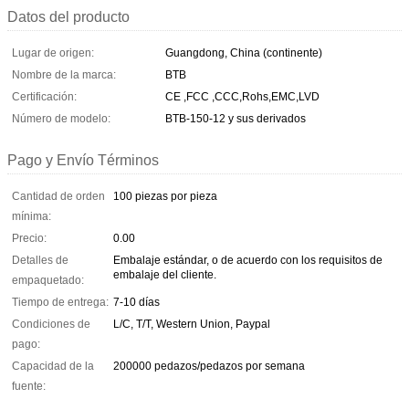
Datos del producto
Lugar de origen:
Guangdong, China (continente)
Nombre de la marca:
BTB
Certificación:
CE ,FCC ,CCC,Rohs,EMC,LVD
Número de modelo:
BTB-150-12 y sus derivados
Pago y Envío Términos
Cantidad de orden
100 piezas por pieza
mínima:
Precio:
0.00
Detalles de
Embalaje estándar, o de acuerdo con los requisitos de
embalaje del cliente.
empaquetado:
Tiempo de entrega:
7-10 días
Condiciones de
L/C, T/T, Western Union, Paypal
pago:
Capacidad de la
200000 pedazos/pedazos por semana
fuente: