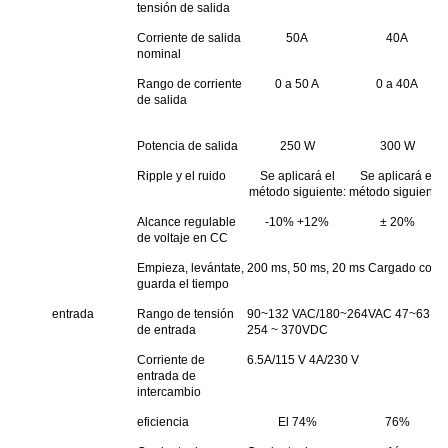
tensión de salida
Corriente de salida
50A
40A
nominal
Rango de corriente
0 a 50 A
0 a 40A
de salida
Potencia de salida
250 W
300 W
Ripple y el ruido
Se aplicará el
Se aplicará el
método siguiente:
método siguiente:
Alcance regulable
-10% +12%
± 20%
de voltaje en CC
Empieza, levántate,
200 ms, 50 ms, 20 ms Cargado con
guarda el tiempo
entrada
Rango de tensión
90~132 VAC/180~264VAC 47~63 Hz;La
de entrada
254 ~ 370VDC
Corriente de
6.5A/115 V 4A/230 V
entrada de
intercambio
eficiencia
El 74%
76%