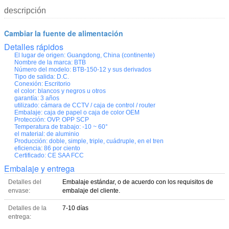
descripción
Cambiar la fuente de alimentación
Detalles rápidos
El lugar de origen:
Guangdong, China (continente)
Nombre de la marca:
BTB
Número del modelo:
BTB-150-12 y sus derivados
Tipo de salida:
D.C.
Conexión:
Escritorio
el color:
blancos y negros u otros
garantía:
3 años
utilizado:
cámara de CCTV / caja de control / router
Embalaje:
caja de papel o caja de color OEM
Protección:
OVP. OPP SCP
Temperatura de trabajo:
-10 ~ 60°
el material:
de aluminio
Producción:
doble, simple, triple, cuádruple, en el tren
eficiencia:
86 por ciento
Certificado:
CE SAA FCC
Embalaje y entrega
Detalles del
Embalaje estándar, o de acuerdo con los requisitos de
envase:
embalaje del cliente.
Detalles de la
7-10 días
entrega: