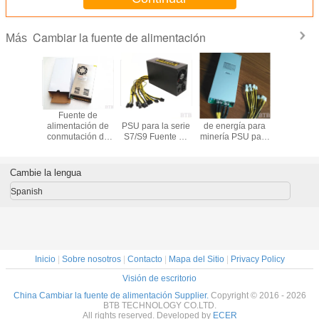
Cambiar la fuente de alimentación
Más
te de
Fuente de
ASIC AntMiner
1800W suministro
Fuent
ación de
alimentación de
PSU para la serie
de energía para
alimentac
única de
conmutación de
S7/S9 Fuente de
minería PSU para
conmutac
mador de
caja de metal
alimentación
S7 S9 90 Oro ATX
12 voltio
5v 60a
200W 250W
1800W para el
Eth Rig Bitcoin
amperio
350W 360W
minero de bitcoin
Miner Antminer
luces
Cambie la lengua
400W 500W
litecoin 1800W
fuente de
Nicehash L3+
Spanish
alimentación de
Potencia
conmutación de
luz LED
Inicio
|
Sobre nosotros
|
Contacto
|
Mapa del Sitio
|
Privacy Policy
Visión de escritorio
China Cambiar la fuente de alimentación Supplier.
Copyright © 2016 - 2026
BTB TECHNOLOGY CO.LTD.
All rights reserved. Developed by
ECER