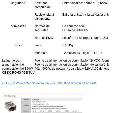
seguridad
Sexo por
Entrada/salida: entrada 1,5 KVAC y en
compresión
Resistencia al
Entre la entrada y la salida, la entra
aislamiento
normalidad
Normas de
En acuerdo con
seguridad
El uso de la luz UV
Normas EMC
La señal se refiere a la parte 15 J 
otras
peso
1.1.5Kg
embalaje
12 piezas/14.3 kg
/
0.93 CUFT
La fuente de
Fuente de alimentación de conmutación 24VDC, fuente de
alimentación de
Fuente de alimentación de conmutación de salida única
conmutación de 350W
401 - 500 W de potencia de salida y 220 V/110 de tensió
CE,KC,ROHS,PSE,TUV
401 - 500 W de potencia de salida y 220 V/110 de tensión de entrada