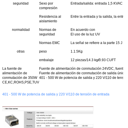
seguridad
Sexo por
Entrada/salida: entrada 1,5 KVAC y en
compresión
Resistencia al
Entre la entrada y la salida, la entra
aislamiento
normalidad
Normas de
En acuerdo con
seguridad
El uso de la luz UV
Normas EMC
La señal se refiere a la parte 15 J 
otras
peso
1.1.5Kg
embalaje
12 piezas/14.3 kg
/
0.93 CUFT
La fuente de
Fuente de alimentación de conmutación 24VDC, fuente de
alimentación de
Fuente de alimentación de conmutación de salida única
conmutación de 350W
401 - 500 W de potencia de salida y 220 V/110 de tensió
CE,KC,ROHS,PSE,TUV
401 - 500 W de potencia de salida y 220 V/110 de tensión de entrada