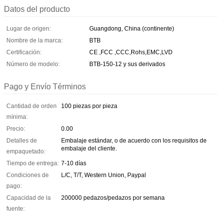
Datos del producto
Lugar de origen:
Guangdong, China (continente)
Nombre de la marca:
BTB
Certificación:
CE ,FCC ,CCC,Rohs,EMC,LVD
Número de modelo:
BTB-150-12 y sus derivados
Pago y Envío Términos
Cantidad de orden
100 piezas por pieza
mínima:
Precio:
0.00
Detalles de
Embalaje estándar, o de acuerdo con los requisitos de
embalaje del cliente.
empaquetado:
Tiempo de entrega:
7-10 días
Condiciones de
L/C, T/T, Western Union, Paypal
pago:
Capacidad de la
200000 pedazos/pedazos por semana
fuente: