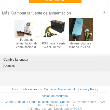
Cambiar la fuente de alimentación
Más
te de
Fuente de
ASIC AntMiner
1800W suministro
Fuent
ación de
alimentación de
PSU para la serie
de energía para
alimentac
única de
conmutación de
S7/S9 Fuente de
minería PSU para
conmutac
mador de
caja de metal
alimentación
S7 S9 90 Oro ATX
12 voltio
5v 60a
200W 250W
1800W para el
Eth Rig Bitcoin
amperio
350W 360W
minero de bitcoin
Miner Antminer
luces
Cambie la lengua
400W 500W
litecoin 1800W
fuente de
Nicehash L3+
Spanish
alimentación de
Potencia
conmutación de
luz LED
Inicio
|
Sobre nosotros
|
Contacto
|
Mapa del Sitio
|
Privacy Policy
Visión de escritorio
China Cambiar la fuente de alimentación Supplier.
Copyright © 2016 - 2026
BTB TECHNOLOGY CO.LTD.
All rights reserved. Developed by
ECER