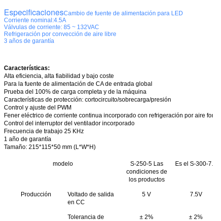
Especificaciones
Cambio de fuente de alimentación para LED
Corriente nominal:4.5A
Válvulas de corriente: 85 ~ 132VAC
Refrigeración por convección de aire libre
3 años de garantía
Características:
Alta eficiencia, alta fiabilidad y bajo coste
Para la fuente de alimentación de CA de entrada global
Prueba del 100% de carga completa y de la máquina
Características de protección: cortocircuito/sobrecarga/presión
Control y ajuste del PWM
Fener eléctrico de corriente continua incorporado con refrigeración por aire forz
Control del interruptor del ventilador incorporado
Frecuencia de trabajo 25 KHz
1 año de garantía
Tamaño
: 215*115*50 mm (L*W*H)
modelo
S-250-5 Las
Es el S-300-7.5
condiciones de
los productos
Producción
Voltado de salida
5 V
7.5V
en CC
Tolerancia de
± 2%
± 2%