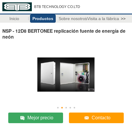
BTB TECHNOLOGY CO.LTD
Inicio
Productos
Sobre nosotros
Visita a la fábrica
>>
NSP - 12D8 BERTONEE replicación fuente de energía de
neón
Mejor precio
Contacto