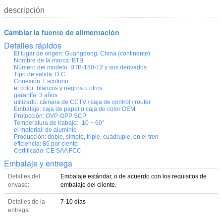
descripción
Cambiar la fuente de alimentación
Detalles rápidos
El lugar de origen:
Guangdong, China (continente)
Nombre de la marca:
BTB
Número del modelo:
BTB-150-12 y sus derivados
Tipo de salida:
D.C.
Conexión:
Escritorio
el color:
blancos y negros u otros
garantía:
3 años
utilizado:
cámara de CCTV / caja de control / router
Embalaje:
caja de papel o caja de color OEM
Protección:
OVP. OPP SCP
Temperatura de trabajo:
-10 ~ 60°
el material:
de aluminio
Producción:
doble, simple, triple, cuádruple, en el tren
eficiencia:
86 por ciento
Certificado:
CE SAA FCC
Embalaje y entrega
Detalles del
Embalaje estándar, o de acuerdo con los requisitos de
envase:
embalaje del cliente.
Detalles de la
7-10 días
entrega: