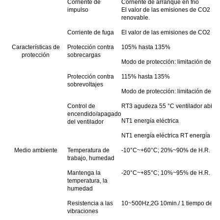
Corriente de
Corriente de arranque en frío
impulso
El valor de las emisiones de CO2 de
renovable.
Corriente de fuga
El valor de las emisiones de CO2 es 
Características de
Protección contra
105% hasta 135%
protección
sobrecargas
Modo de protección: limitación de co
Protección contra
115% hasta 135%
sobrevoltajes
Modo de protección: limitación de vo
Control de
RT3 agudeza 55 °C ventilador abierto 
encendido/apagado
NT1 energía eléctrica
del ventilador
NT1 energía eléctrica RT energía elé
Medio ambiente
Temperatura de
-10°C~+60°C; 20%~90% de H.R.
trabajo, humedad
Mantenga la
-20°C~+85°C; 10%~95% de H.R.
temperatura, la
humedad
Resistencia a las
10~500Hz,2G 10min./ 1 tiempo de cicl
vibraciones