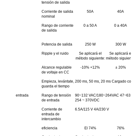
tensión de salida
Corriente de salida
50A
40A
nominal
Rango de corriente
0 a 50 A
0 a 40A
de salida
Potencia de salida
250 W
300 W
Ripple y el ruido
Se aplicará el
Se aplicará el
método siguiente:
método siguiente:
Alcance regulable
-10% +12%
± 20%
de voltaje en CC
Empieza, levántate,
200 ms, 50 ms, 20 ms Cargado con
guarda el tiempo
entrada
Rango de tensión
90~132 VAC/180~264VAC 47~63 Hz;La
de entrada
254 ~ 370VDC
Corriente de
6.5A/115 V 4A/230 V
entrada de
intercambio
eficiencia
El 74%
76%