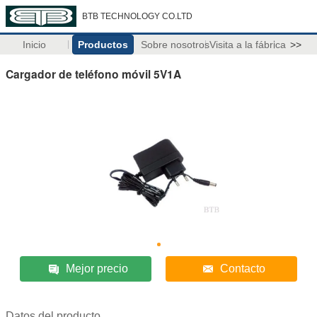
BTB TECHNOLOGY CO.LTD
Inicio
Productos
Sobre nosotros
Visita a la fábrica
>>
Cargador de teléfono móvil 5V1A
Mejor precio
Contacto
Datos del producto